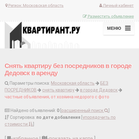
Регион:
Московская область
Личный кабинет
Разместить объявление
МЕНЮ
Снять квартиру без посредников в городе
Дедовск в аренду
Параметры поиска:
Московская область
БЕЗ
ПОСРЕДНИКОВ
снять квартиру
в городе Дедовск
частные объявления, от хозяина недорого с фото
Найдено объявлений:
0
[
расширенный поиск
]
Сортировка:
по дате добавления
[
упорядочить по
стоимости
]
[
-
избранное
|
-
показать на карте
]