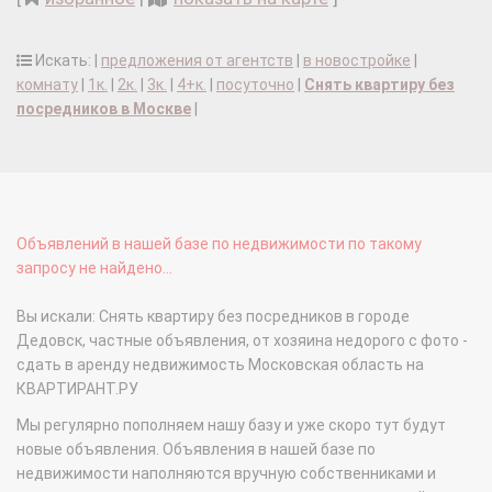
Искать: |
предложения от агентств
|
в новостройке
|
комнату
|
1к.
|
2к.
|
3к.
|
4+к.
|
посуточно
|
Снять квартиру без
посредников в Москве
|
Объявлений в нашей базе по недвижимости по такому
запросу не найдено...
Вы искали: Снять квартиру без посредников в городе
Дедовск, частные объявления, от хозяина недорого с фото -
сдать в аренду недвижимость Московская область на
КВАРТИРАНТ.РУ
Мы регулярно пополняем нашу базу и уже скоро тут будут
новые объявления. Объявления в нашей базе по
недвижимости наполняются вручную собственниками и