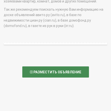
хозяевами квартир, комнат, домов и других помещений.
Так же рекомендуем поискать нужную Вам информацию на
доске объявлений авито.ру (avito.ru), в базе по
недвижимости циан.ру (cian.ru), в базе домофонд.ру
(domofond.ru), в газете из рук в руки (irr.ru).
РАЗМЕСТИТЬ ОБЪЯВЛЕНИЕ