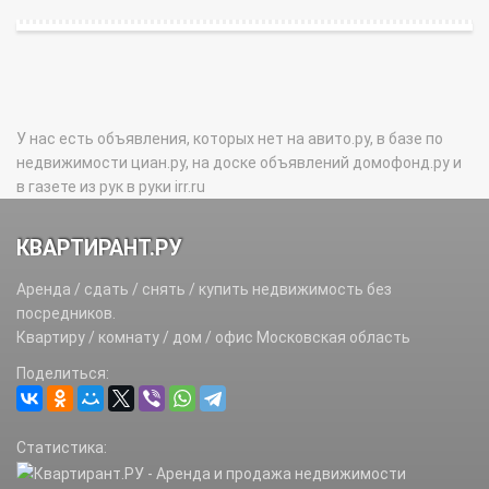
У нас есть объявления, которых нет на авито.ру, в базе по
недвижимости циан.ру, на доске объявлений домофонд.ру и
в газете из рук в руки irr.ru
КВАРТИРАНТ.РУ
Аренда / сдать / снять / купить недвижимость без
посредников.
Квартиру / комнату / дом / офис Московская область
Поделиться:
Статистика: