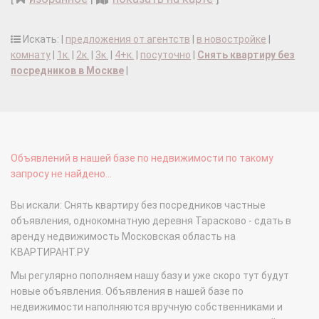
Искать: |
предложения от агентств
|
в новостройке
|
комнату
|
1к.
|
2к.
|
3к.
|
4+к.
|
посуточно
|
Снять квартиру без
посредников в Москве
|
Объявлений в нашей базе по недвижимости по такому
запросу не найдено...
Вы искали: Снять квартиру без посредников частные
объявления, однокомнатную деревня Тарасково - сдать в
аренду недвижимость Московская область на
КВАРТИРАНТ.РУ
Мы регулярно пополняем нашу базу и уже скоро тут будут
новые объявления. Объявления в нашей базе по
недвижимости наполняются вручную собственниками и