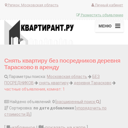
Регион:
Московская область
Личный кабинет
Разместить объявление
МЕНЮ
Снять квартиру без посредников деревня
Тарасково в аренду
Параметры поиска:
Московская область
БЕЗ
ПОСРЕДНИКОВ
снять квартиру
деревня Тарасково
частные объявления, комнат: 1
Найдено объявлений:
0
[
расширенный поиск
]
Сортировка:
по дате добавления
[
упорядочить по
стоимости
]
[
-
избранное
|
-
показать на карте
]