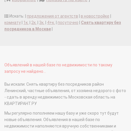
Искать: |
предложения от агентств
|
в новостройке
|
комнату
|
1к.
|
2к.
|
3к.
|
4+к.
|
посуточно
|
Снять квартиру без
посредников в Москве
|
Объявлений в нашей базе по недвижимости по такому
запросу не найдено...
Вы искали: Снять квартиру без посредников район
Ленинский, частные объявления, от хозяина недорого с фото
- сдать в аренду недвижимость Московская область на
КВАРТИРАНТ.РУ
Мы регулярно пополняем нашу базу и уже скоро тут будут
новые объявления. Объявления в нашей базе по
недвижимости наполняются вручную собственниками и