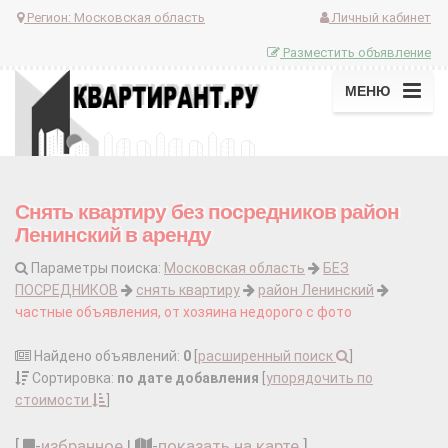
Регион:
Московская область
Личный кабинет
Разместить объявление
МЕНЮ
Снять квартиру без посредников район
Ленинский в аренду
Параметры поиска:
Московская область
БЕЗ
ПОСРЕДНИКОВ
снять квартиру
район Ленинский
частные объявления, от хозяина недорого с фото
Найдено объявлений:
0
[
расширенный поиск
]
Сортировка:
по дате добавления
[
упорядочить по
стоимости
]
[
-
избранное
|
-
показать на карте
]