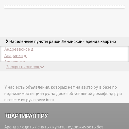
Населенные пункты район Ленинский - аренда квартир
Андреевское д.
Апаринки д.
Ащерино д.
Раскрыть список
Белеутово д.
Березки д.
Беседы с.
Битца п.
У нас есть объявления, которых нет на авито.ру, в базе по
Ближние Прудищи д.
недвижимости циан.ру, на доске объявлений домофонд.ру и
Боброво д.
в газете из рук в руки irr.ru
Богданиха д.
Большая Володарка д.
КВАРТИРАНТ.РУ
Большое Саврасово д.
Булатниково с.
Аренда / сдать / снять / купить недвижимость без