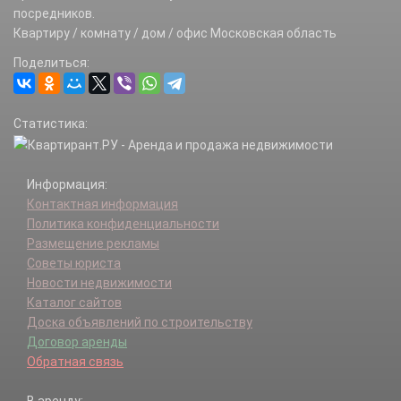
Булатниковское с/п.
посредников.
Бутово п.
Квартиру / комнату / дом / офис Московская область
Видное г.
Поделиться:
Володарского п.
Володарское с/п.
Вырубово д.
Статистика:
Горки д.
Горки Ленинские пгт.
Горки Ленинские п.
Информация:
Григорчиково д.
Контактная информация
д/о Суханово п.
Политика конфиденциальности
Дальние Прудищи д.
Размещение рекламы
Дрожжино д.
Советы юриста
Дроздово д.
Новости недвижимости
Дубровский п.
Каталог сайтов
Дыдылдино д.
Доска объявлений по строительству
Ермолино с.
Договор аренды
Жабкино д.
Обратная связь
Жабкино д.
Измайлово п.
В аренду: