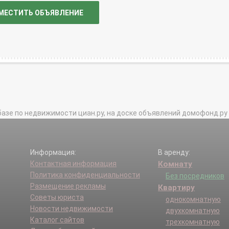
МЕСТИТЬ ОБЪЯВЛЕНИЕ
базе по недвижимости циан.ру, на доске объявлений домофонд.ру и в 
Информация:
В аренду:
Контактная информация
Комнату
Политика конфиденциальности
Без посредников
Размещение рекламы
Квартиру
Советы юриста
однокомнатную
Новости недвижимости
двухкомнатную
Каталог сайтов
трехкомнатную