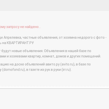
му запросу не найдено...
де Апрелевка, частные объявления, от хозяина недорого с фото -
ть на КВАРТИРАНТ.РУ
т будут новые объявления. Объявления в нашей базе по
и и хозяевами квартир, комнат, домов и других помещений.
ю на доске объявлений авито.ру (avito.ru), в базе по
domofond.ru), в газете из рук в руки (irr.ru).