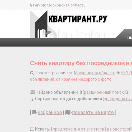
Регион:
Московская область
Гл
Снять квартиру без посредников в
Параметры поиска:
Московская область
БЕЗ 
объявления, от хозяина недорого с фото
Найдено объявлений:
0
[
расширенный поиск
]
Сортировка:
по дате добавления
[
упорядочить 
[
-
избранное
|
-
показать на карте
]
Искать: |
предложения от агентств
|
в новострой