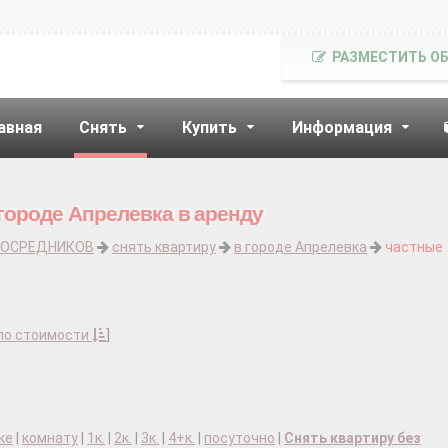
РАЗМЕСТИТЬ О
авная
Снять
Купить
Информация
 городе Апрелевка в аренду
ПОСРЕДНИКОВ
снять квартиру
в городе Апрелевка
частные
по стоимости
]
ке
|
комнату
|
1к.
|
2к.
|
3к.
|
4+к.
|
посуточно
|
Снять квартиру без