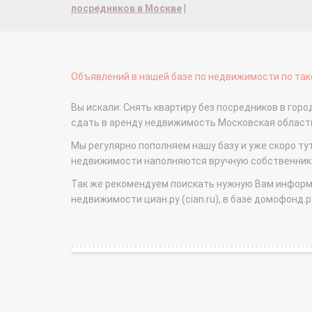
посредников в Москве
|
Объявлений в нашей базе по недвижимости по тако
Вы искали: Снять квартиру без посредников в горо
сдать в аренду недвижимость Московская облас
Мы регулярно пополняем нашу базу и уже скоро ту
недвижимости наполняются вручную собственникам
Так же рекомендуем поискать нужную Вам информаци
недвижимости циан.ру (cian.ru), в базе домофонд.ру (