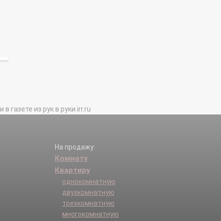
газете из рук в руки irr.ru
На продажу:
Комнату
Квартиру
однокомнатную
двухкомнатную
трехкомнатную
многокомнатную