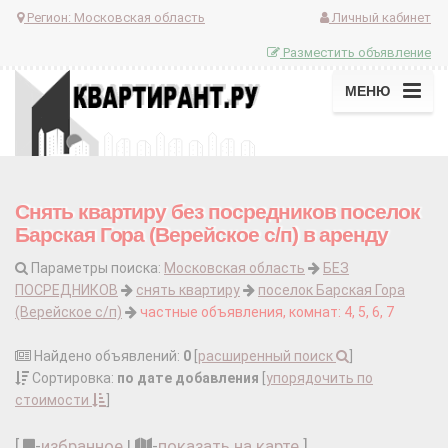
Регион:
Московская область
Личный кабинет
Разместить объявление
МЕНЮ
Снять квартиру без посредников поселок
Барская Гора (Верейское с/п) в аренду
Параметры поиска:
Московская область
БЕЗ
ПОСРЕДНИКОВ
снять квартиру
поселок Барская Гора
(Верейское с/п)
частные объявления, комнат: 4, 5, 6, 7
Найдено объявлений:
0
[
расширенный поиск
]
Сортировка:
по дате добавления
[
упорядочить по
стоимости
]
[
-
избранное
|
-
показать на карте
]