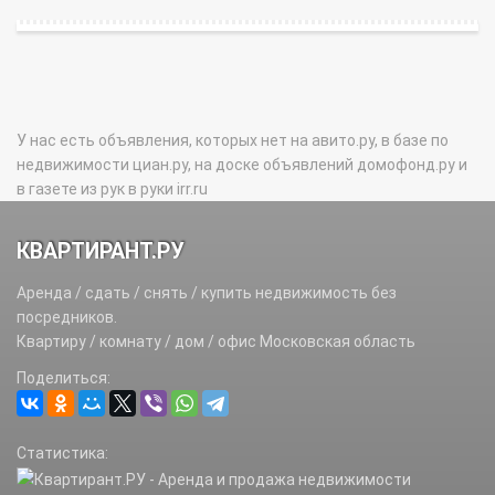
У нас есть объявления, которых нет на авито.ру, в базе по
недвижимости циан.ру, на доске объявлений домофонд.ру и
в газете из рук в руки irr.ru
КВАРТИРАНТ.РУ
Аренда / сдать / снять / купить недвижимость без
посредников.
Квартиру / комнату / дом / офис Московская область
Поделиться:
Статистика: