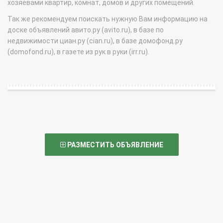
хозяевами квартир, комнат, домов и других помещений.
Так же рекомендуем поискать нужную Вам информацию на
доске объявлений авито.ру (avito.ru), в базе по
недвижимости циан.ру (cian.ru), в базе домофонд.ру
(domofond.ru), в газете из рук в руки (irr.ru).
РАЗМЕСТИТЬ ОБЪЯВЛЕНИЕ