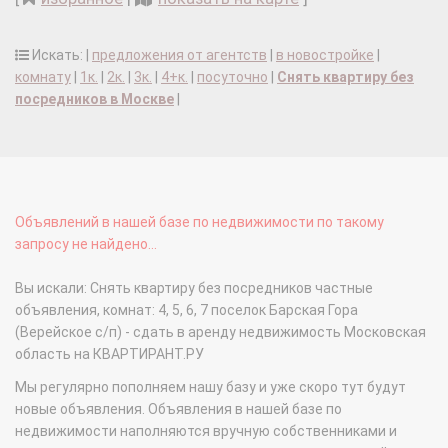
Искать: |
предложения от агентств
|
в новостройке
|
комнату
|
1к.
|
2к.
|
3к.
|
4+к.
|
посуточно
|
Снять квартиру без
посредников в Москве
|
Объявлений в нашей базе по недвижимости по такому
запросу не найдено...
Вы искали: Снять квартиру без посредников частные
объявления, комнат: 4, 5, 6, 7 поселок Барская Гора
(Верейское с/п) - сдать в аренду недвижимость Московская
область на КВАРТИРАНТ.РУ
Мы регулярно пополняем нашу базу и уже скоро тут будут
новые объявления. Объявления в нашей базе по
недвижимости наполняются вручную собственниками и