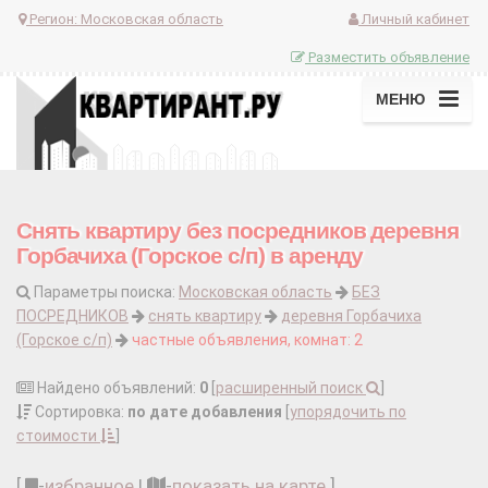
Регион:
Московская область
Личный кабинет
Разместить объявление
МЕНЮ
Снять квартиру без посредников деревня
Горбачиха (Горское с/п) в аренду
Параметры поиска:
Московская область
БЕЗ
ПОСРЕДНИКОВ
снять квартиру
деревня Горбачиха
(Горское с/п)
частные объявления, комнат: 2
Найдено объявлений:
0
[
расширенный поиск
]
Сортировка:
по дате добавления
[
упорядочить по
стоимости
]
[
-
избранное
|
-
показать на карте
]