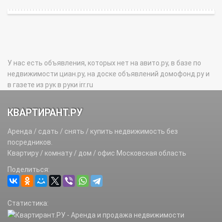
У нас есть объявления, которых нет на авито.ру, в базе по
недвижимости циан.ру, на доске объявлений домофонд.ру и
в газете из рук в руки irr.ru
КВАРТИРАНТ.РУ
Аренда / сдать / снять / купить недвижимость без
посредников.
Квартиру / комнату / дом / офис Московская область
Поделиться:
Статистика: