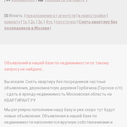
Искать: |
предложения от агентств
|
в новостройке
|
комнату
|
1к.
|
2к.
|
3к.
|
4+к.
|
посуточно
|
Снять квартиру без
посредников в Москве
|
Объявлений в нашей базе по недвижимости по такому
запросу не найдено...
Вы искали: Снять квартиру без посредников частные
объявления, двухкомнатную деревня Горбачиха (Горское с/п)
- сдать в аренду недвижимость Московская область на
КВАРТИРАНТ.РУ
Мы регулярно пополняем нашу базу и уже скоро тут будут
новые объявления. Объявления в нашей базе по
недвижимости наполняются вручную собственниками и