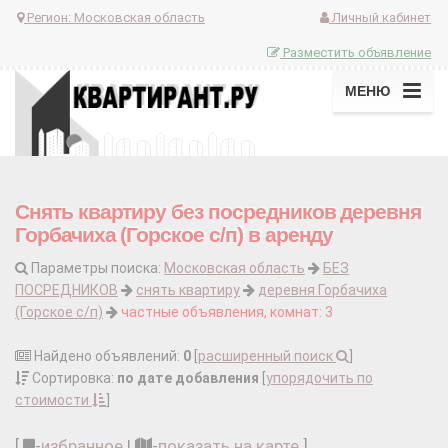
Регион:
Московская область
Личный кабинет
Разместить объявление
МЕНЮ
Снять квартиру без посредников деревня
Горбачиха (Горское с/п) в аренду
Параметры поиска:
Московская область
БЕЗ
ПОСРЕДНИКОВ
снять квартиру
деревня Горбачиха
(Горское с/п)
частные объявления, комнат: 3
Найдено объявлений:
0
[
расширенный поиск
]
Сортировка:
по дате добавления
[
упорядочить по
стоимости
]
[
-
избранное
|
-
показать на карте
]