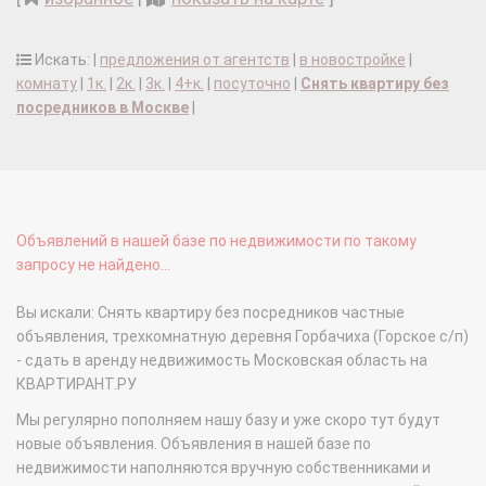
Искать: |
предложения от агентств
|
в новостройке
|
комнату
|
1к.
|
2к.
|
3к.
|
4+к.
|
посуточно
|
Снять квартиру без
посредников в Москве
|
Объявлений в нашей базе по недвижимости по такому
запросу не найдено...
Вы искали: Снять квартиру без посредников частные
объявления, трехкомнатную деревня Горбачиха (Горское с/п)
- сдать в аренду недвижимость Московская область на
КВАРТИРАНТ.РУ
Мы регулярно пополняем нашу базу и уже скоро тут будут
новые объявления. Объявления в нашей базе по
недвижимости наполняются вручную собственниками и