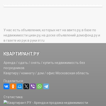
У нас есть объявления, которых нет на авито.ру, в базе по
недвижимости циан.ру, на доске объявлений домофонд.ру и
в газете из рук в руки irr.ru
КВАРТИРАНТ.РУ
Аренда / сдать / снять / купить недвижимость без
посредников.
Квартиру / комнату / дом / офис Московская область
Поделиться:
Статистика: