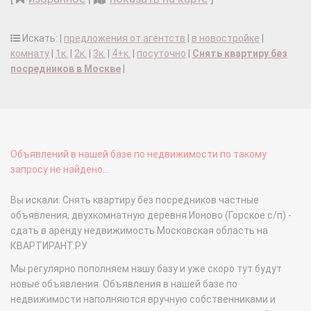
Искать: |
предложения от агентств
|
в новостройке
|
комнату
|
1к.
|
2к.
|
3к.
|
4+к.
|
посуточно
|
Снять квартиру без
посредников в Москве
|
Объявлений в нашей базе по недвижимости по такому
запросу не найдено...
Вы искали: Снять квартиру без посредников частные
объявления, двухкомнатную деревня Ионово (Горское с/п) -
сдать в аренду недвижимость Московская область на
КВАРТИРАНТ.РУ
Мы регулярно пополняем нашу базу и уже скоро тут будут
новые объявления. Объявления в нашей базе по
недвижимости наполняются вручную собственниками и