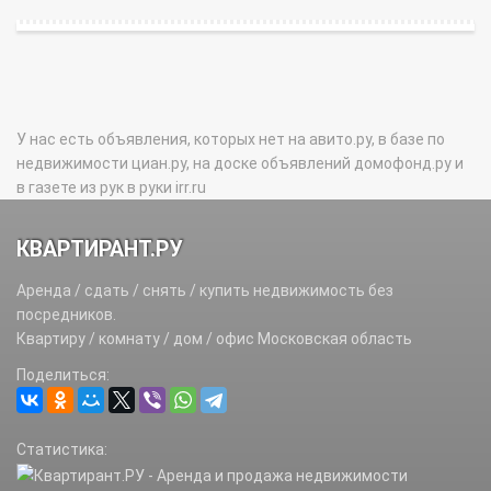
У нас есть объявления, которых нет на авито.ру, в базе по
недвижимости циан.ру, на доске объявлений домофонд.ру и
в газете из рук в руки irr.ru
КВАРТИРАНТ.РУ
Аренда / сдать / снять / купить недвижимость без
посредников.
Квартиру / комнату / дом / офис Московская область
Поделиться:
Статистика: