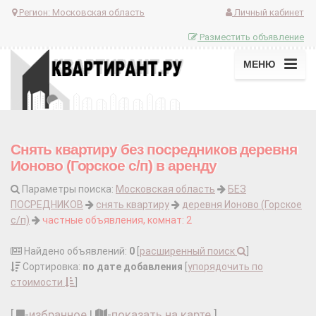
Регион:
Московская область
Личный кабинет
Разместить объявление
МЕНЮ
Снять квартиру без посредников деревня
Ионово (Горское с/п) в аренду
Параметры поиска:
Московская область
БЕЗ
ПОСРЕДНИКОВ
снять квартиру
деревня Ионово (Горское
с/п)
частные объявления, комнат: 2
Найдено объявлений:
0
[
расширенный поиск
]
Сортировка:
по дате добавления
[
упорядочить по
стоимости
]
[
-
избранное
|
-
показать на карте
]