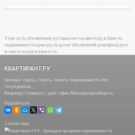
У нас есть объявления, которых нет на авито.ру, в базе по
недвижимости циан.ру, на доске объявлений домофонд.ру и
в газете из рук в руки irr.ru
КВАРТИРАНТ.РУ
Аренда / сдать / снять / купить недвижимость без
посредников.
Квартиру / комнату / дом / офис Московская область
Поделиться:
Статистика: