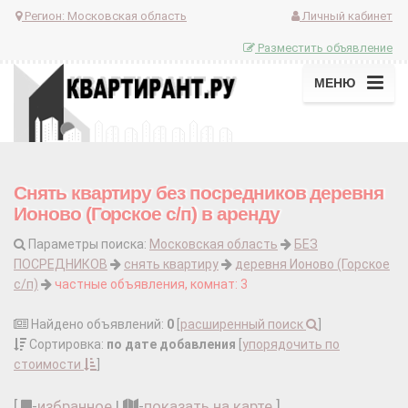
Регион:
Московская область
Личный кабинет
Разместить объявление
МЕНЮ
Снять квартиру без посредников деревня
Ионово (Горское с/п) в аренду
Параметры поиска:
Московская область
БЕЗ
ПОСРЕДНИКОВ
снять квартиру
деревня Ионово (Горское
с/п)
частные объявления, комнат: 3
Найдено объявлений:
0
[
расширенный поиск
]
Сортировка:
по дате добавления
[
упорядочить по
стоимости
]
[
-
избранное
|
-
показать на карте
]