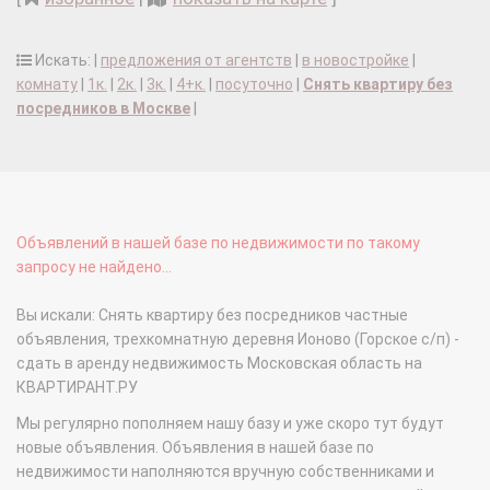
Искать: |
предложения от агентств
|
в новостройке
|
комнату
|
1к.
|
2к.
|
3к.
|
4+к.
|
посуточно
|
Снять квартиру без
посредников в Москве
|
Объявлений в нашей базе по недвижимости по такому
запросу не найдено...
Вы искали: Снять квартиру без посредников частные
объявления, трехкомнатную деревня Ионово (Горское с/п) -
сдать в аренду недвижимость Московская область на
КВАРТИРАНТ.РУ
Мы регулярно пополняем нашу базу и уже скоро тут будут
новые объявления. Объявления в нашей базе по
недвижимости наполняются вручную собственниками и