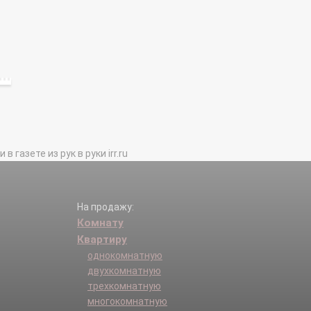
газете из рук в руки irr.ru
На продажу:
Комнату
Квартиру
однокомнатную
двухкомнатную
трехкомнатную
многокомнатную