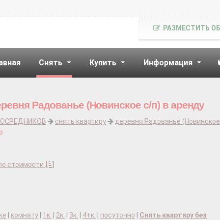
РАЗМЕСТИТЬ О
авная
Снять
Купить
Информация
ревня Радованье (Новинское с/п) в аренду
ПОСРЕДНИКОВ
снять квартиру
деревня Радованье (Новинское
о
по стоимости
]
ке
|
комнату
|
1к.
|
2к.
|
3к.
|
4+к.
|
посуточно
|
Снять квартиру без