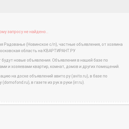
му запросу не найдено...
ня Радованье (Новинское с/п), частные объявления, от хозяина
Московская область на КВАРТИРАНТ.РУ
т будут новые объявления. Объявления в нашей базе по
и и хозяевами квартир, комнат, домов и других помещений.
ю на доске объявлений авито.ру (avito.ru), в базе по
domofond.ru), в газете из рук в руки (irr.ru).