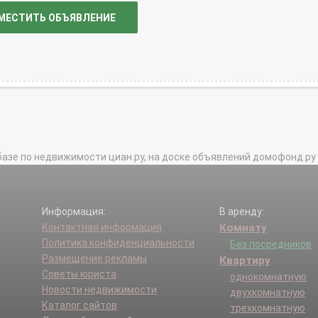
МЕСТИТЬ ОБЪЯВЛЕНИЕ
базе по недвижимости циан.ру, на доске объявлений домофонд.ру и в 
Информация:
В аренду:
Контактная информация
Комнату
Политика конфиденциальности
Без посредников
Размещение рекламы
Квартиру
Советы юриста
однокомнатную
Новости недвижимости
двухкомнатную
Каталог сайтов
трехкомнатную