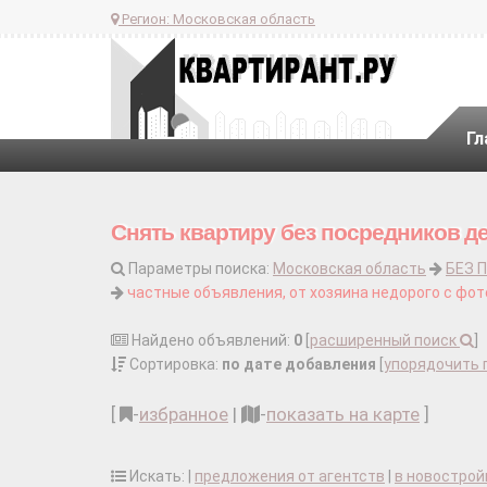
Регион:
Московская область
Гл
Снять квартиру без посредников де
Параметры поиска:
Московская область
БЕЗ 
частные объявления, от хозяина недорого с фот
Найдено объявлений:
0
[
расширенный поиск
]
Сортировка:
по дате добавления
[
упорядочить 
[
-
избранное
|
-
показать на карте
]
Искать: |
предложения от агентств
|
в новострой