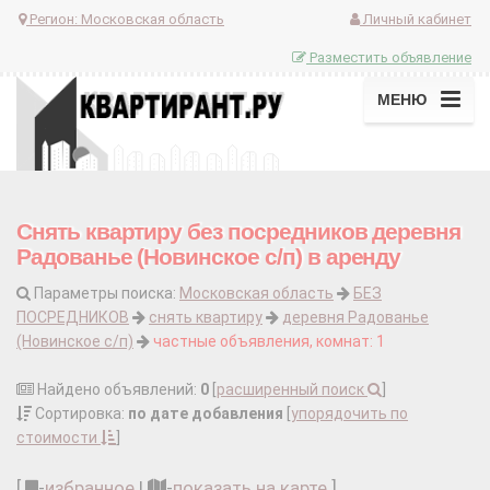
Регион:
Московская область
Личный кабинет
Разместить объявление
МЕНЮ
Снять квартиру без посредников деревня
Радованье (Новинское с/п) в аренду
Параметры поиска:
Московская область
БЕЗ
ПОСРЕДНИКОВ
снять квартиру
деревня Радованье
(Новинское с/п)
частные объявления, комнат: 1
Найдено объявлений:
0
[
расширенный поиск
]
Сортировка:
по дате добавления
[
упорядочить по
стоимости
]
[
-
избранное
|
-
показать на карте
]