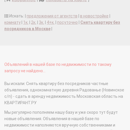
Искать: |
предложения от агентств
|
в новостройке
|
комнату
|
1к.
|
2к.
|
3к.
|
4+к.
|
посуточно
|
Снять квартиру без
посредников в Москве
|
Объявлений в нашей базе по недвижимости по такому
запросу не найдено...
Вы искали: Снять квартиру без посредников частные
объявления, однокомнатную деревня Радованье (Новинское
с/п) - сдать в аренду недвижимость Московская область на
КВАРТИРАНТ.РУ
Мы регулярно пополняем нашу базу и уже скоро тут будут
новые объявления. Объявления в нашей базе по
недвижимости наполняются вручную собственниками и