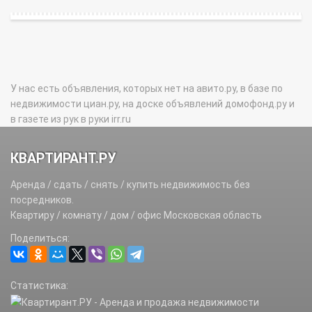
У нас есть объявления, которых нет на авито.ру, в базе по
недвижимости циан.ру, на доске объявлений домофонд.ру и
в газете из рук в руки irr.ru
КВАРТИРАНТ.РУ
Аренда / сдать / снять / купить недвижимость без
посредников.
Квартиру / комнату / дом / офис Московская область
Поделиться:
Статистика: