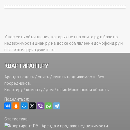
У нас есть объявления, которых нет на авито.ру, в базе по
недвижимости циан.ру, на доске объявлений домофонд.ру и
в газете из рук в руки irr.ru
КВАРТИРАНТ.РУ
Аренда / сдать / снять / купить недвижимость без
посредников.
Квартиру / комнату / дом / офис Московская область
Поделиться:
Статистика: