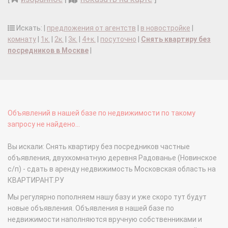
Искать: |
предложения от агентств
|
в новостройке
|
комнату
|
1к.
|
2к.
|
3к.
|
4+к.
|
посуточно
|
Снять квартиру без
посредников в Москве
|
Объявлений в нашей базе по недвижимости по такому
запросу не найдено...
Вы искали: Снять квартиру без посредников частные
объявления, двухкомнатную деревня Радованье (Новинское
с/п) - сдать в аренду недвижимость Московская область на
КВАРТИРАНТ.РУ
Мы регулярно пополняем нашу базу и уже скоро тут будут
новые объявления. Объявления в нашей базе по
недвижимости наполняются вручную собственниками и