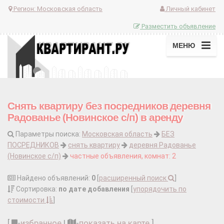
Регион:
Московская область
Личный кабинет
Разместить объявление
МЕНЮ
Снять квартиру без посредников деревня
Радованье (Новинское с/п) в аренду
Параметры поиска:
Московская область
БЕЗ
ПОСРЕДНИКОВ
снять квартиру
деревня Радованье
(Новинское с/п)
частные объявления, комнат: 2
Найдено объявлений:
0
[
расширенный поиск
]
Сортировка:
по дате добавления
[
упорядочить по
стоимости
]
[
-
избранное
|
-
показать на карте
]