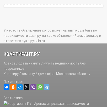
У нас есть объявления, которых нет на авито.ру, в базе по
недвижимости циан.ру, на доске объявлений домофонд.ру и
в газете из рук в руки irr.ru
КВАРТИРАНТ.РУ
Аренда / сдать / снять / купить недвижимость без
посредников.
Квартиру / комнату / дом / офис Московская область
Поделиться:
Статистика: