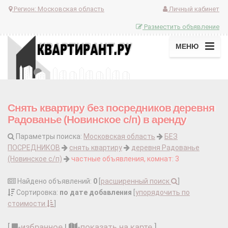
Регион:
Московская область
Личный кабинет
Разместить объявление
МЕНЮ
Снять квартиру без посредников деревня
Радованье (Новинское с/п) в аренду
Параметры поиска:
Московская область
БЕЗ
ПОСРЕДНИКОВ
снять квартиру
деревня Радованье
(Новинское с/п)
частные объявления, комнат: 3
Найдено объявлений:
0
[
расширенный поиск
]
Сортировка:
по дате добавления
[
упорядочить по
стоимости
]
[
-
избранное
|
-
показать на карте
]