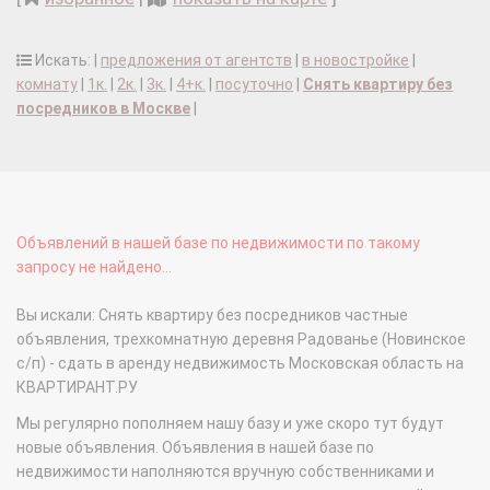
Искать: |
предложения от агентств
|
в новостройке
|
комнату
|
1к.
|
2к.
|
3к.
|
4+к.
|
посуточно
|
Снять квартиру без
посредников в Москве
|
Объявлений в нашей базе по недвижимости по такому
запросу не найдено...
Вы искали: Снять квартиру без посредников частные
объявления, трехкомнатную деревня Радованье (Новинское
с/п) - сдать в аренду недвижимость Московская область на
КВАРТИРАНТ.РУ
Мы регулярно пополняем нашу базу и уже скоро тут будут
новые объявления. Объявления в нашей базе по
недвижимости наполняются вручную собственниками и