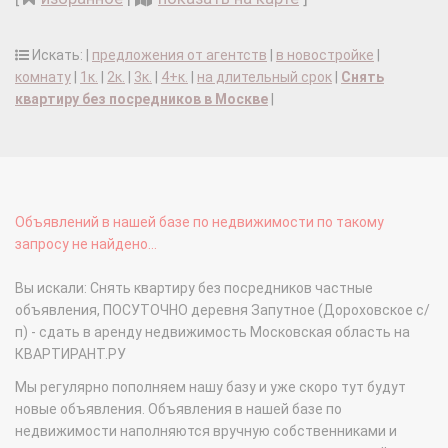
Искать: |
предложения от агентств
|
в новостройке
|
комнату
|
1к.
|
2к.
|
3к.
|
4+к.
|
на длительный срок
|
Снять
квартиру без посредников в Москве
|
Объявлений в нашей базе по недвижимости по такому
запросу не найдено...
Вы искали: Снять квартиру без посредников частные
объявления, ПОСУТОЧНО деревня Запутное (Дороховское с/
п) - сдать в аренду недвижимость Московская область на
КВАРТИРАНТ.РУ
Мы регулярно пополняем нашу базу и уже скоро тут будут
новые объявления. Объявления в нашей базе по
недвижимости наполняются вручную собственниками и