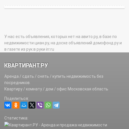
У нас есть объявления, которых нет на авито.ру, в базе по
недвижимости циан.ру, на доске объявлений домофонд.ру и
в газете из рук в руки irr.ru
КВАРТИРАНТ.РУ
Аренда / сдать / снять / купить недвижимость без
посредников.
Квартиру / комнату / дом / офис Московская область
Поделиться:
Статистика: