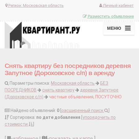
Регион:
Московская область
Личный кабинет
Разместить объявление
МЕНЮ
Снять квартиру без посредников деревня
Запутное (Дороховское с/п) в аренду
Параметры поиска:
Московская область
БЕЗ
ПОСРЕДНИКОВ
снять квартиру
деревня Запутное
(Дороховское с/п)
частные объявления, ПОСУТОЧНО
Найдено объявлений:
0
[
расширенный поиск
]
Сортировка:
по дате добавления
[
упорядочить по
стоимости
]
[
-
избранное
|
-
показать на карте
]