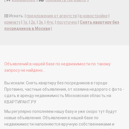
Искать: |
предложения от агентств
|
в новостройке
|
комнату
|
1к.
|
2к.
|
3к.
|
4+к.
|
посуточно
|
Снять квартиру без
посредников в Москве
|
Объявлений в нашей базе по недвижимости по такому
запросу не найдено...
Вы искали: Снять квартиру без посредников в городе
Протвино, частные объявления, от хозяина недорого с фото -
сдать в аренду недвижимость Московская область на
КВАРТИРАНТ.РУ
Мы регулярно пополняем нашу базу и уже скоро тут будут
новые объявления. Объявления в нашей базе по
недвижимости наполняются вручную собственниками и