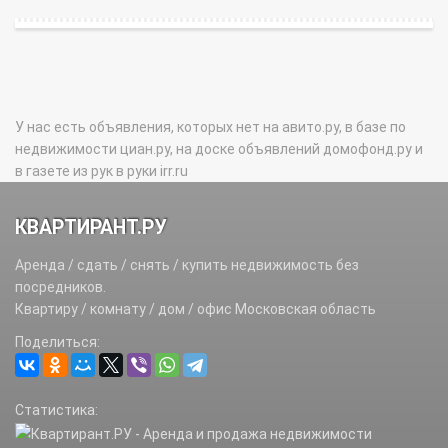
У нас есть объявления, которых нет на авито.ру, в базе по
недвижимости циан.ру, на доске объявлений домофонд.ру и
в газете из рук в руки irr.ru
КВАРТИРАНТ.РУ
Аренда / сдать / снять / купить недвижимость без
посредников.
Квартиру / комнату / дом / офис Московская область
Поделиться:
Статистика: