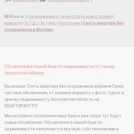
Искать: |
предложения от агентств
|
в новостройке
|
комнату
|
1к.
|
2к.
|
3к.
|
4+к.
|
посуточно
|
Снять квартиру без
посредников в Москве
|
Объявлений в нашей базе по недвижимости по такому
запросу не найдено...
Вы искали: Снять квартиру без посредников деревня Горки,
частные объявления, от хозяина недорого с фото - сдать в
аренду недвижимость Московская область на
КВАРТИРАНТ.РУ
Мы регулярно пополняем нашу базу и уже скоро тут будут
новые объявления. Объявления в нашей базе по
недвижимости наполняются вручную собственниками и