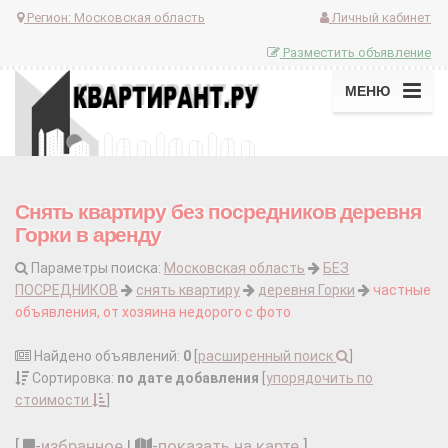
Регион:
Московская область
Личный кабинет
Разместить объявление
МЕНЮ
Снять квартиру без посредников деревня
Горки в аренду
Параметры поиска:
Московская область
БЕЗ
ПОСРЕДНИКОВ
снять квартиру
деревня Горки
частные
объявления, от хозяина недорого с фото
Найдено объявлений:
0
[
расширенный поиск
]
Сортировка:
по дате добавления
[
упорядочить по
стоимости
]
[
-
избранное
|
-
показать на карте
]