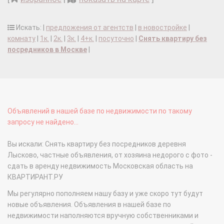
Искать: |
предложения от агентств
|
в новостройке
|
комнату
|
1к.
|
2к.
|
3к.
|
4+к.
|
посуточно
|
Снять квартиру без
посредников в Москве
|
Объявлений в нашей базе по недвижимости по такому
запросу не найдено...
Вы искали: Снять квартиру без посредников деревня
Лысково, частные объявления, от хозяина недорого с фото -
сдать в аренду недвижимость Московская область на
КВАРТИРАНТ.РУ
Мы регулярно пополняем нашу базу и уже скоро тут будут
новые объявления. Объявления в нашей базе по
недвижимости наполняются вручную собственниками и