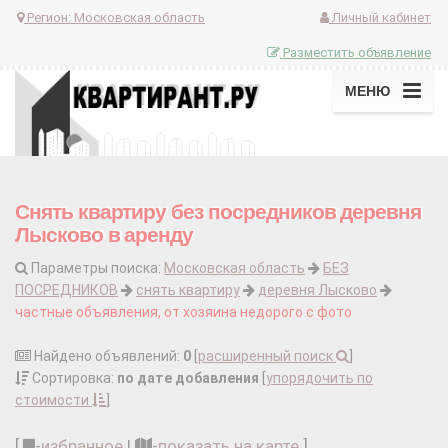
Регион:
Московская область
Личный кабинет
Разместить объявление
МЕНЮ
Снять квартиру без посредников деревня
Лысково в аренду
Параметры поиска:
Московская область
БЕЗ
ПОСРЕДНИКОВ
снять квартиру
деревня Лысково
частные объявления, от хозяина недорого с фото
Найдено объявлений:
0
[
расширенный поиск
]
Сортировка:
по дате добавления
[
упорядочить по
стоимости
]
[
-
избранное
|
-
показать на карте
]