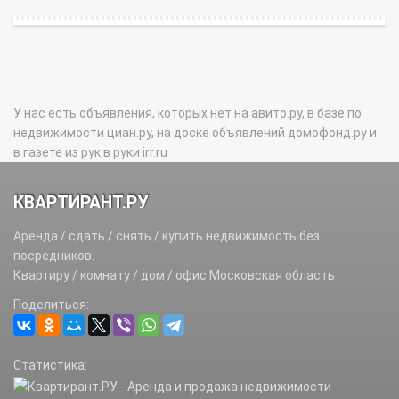
У нас есть объявления, которых нет на авито.ру, в базе по
недвижимости циан.ру, на доске объявлений домофонд.ру и
в газете из рук в руки irr.ru
КВАРТИРАНТ.РУ
Аренда / сдать / снять / купить недвижимость без
посредников.
Квартиру / комнату / дом / офис Московская область
Поделиться:
Статистика: