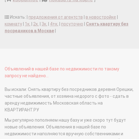
Искать: |
предложения от агентств
|
в новостройке
|
комнату
|
1к.
|
2к.
|
3к.
|
4+к.
|
посуточно
|
Снять квартиру без
посредников в Москве
|
Объявлений в нашей базе по недвижимости по такому
запросу не найдено...
Вы искали: Снять квартиру без посредников деревня Орешки,
частные объявления, от хозяина недорого с фото - сдать в
аренду недвижимость Московская область на
КВАРТИРАНТ.РУ
Мы регулярно пополняем нашу базу и уже скоро тут будут
новые объявления. Объявления в нашей базе по
недвижимости наполняются вручную собственниками и