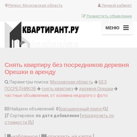
Регион:
Московская область
Личный кабинет
Разместить объявление
МЕНЮ
Снять квартиру без посредников деревня
Орешки в аренду
Параметры поиска:
Московская область
БЕЗ
ПОСРЕДНИКОВ
снять квартиру
деревня Орешки
частные объявления, от хозяина недорого с фото
Найдено объявлений:
0
[
расширенный поиск
]
Сортировка:
по дате добавления
[
упорядочить по
стоимости
]
[
-
избранное
|
-
показать на карте
]