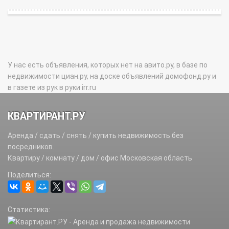
У нас есть объявления, которых нет на авито.ру, в базе по
недвижимости циан.ру, на доске объявлений домофонд.ру и
в газете из рук в руки irr.ru
КВАРТИРАНТ.РУ
Аренда / сдать / снять / купить недвижимость без
посредников.
Квартиру / комнату / дом / офис Московская область
Поделиться:
Статистика: