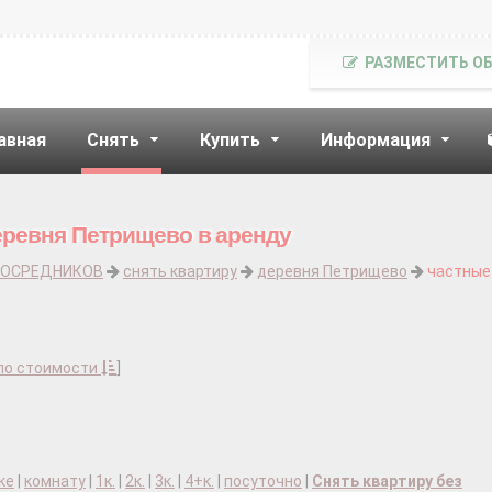
РАЗМЕСТИТЬ О
авная
Снять
Купить
Информация
еревня Петрищево в аренду
ПОСРЕДНИКОВ
снять квартиру
деревня Петрищево
частные
по стоимости
]
ке
|
комнату
|
1к.
|
2к.
|
3к.
|
4+к.
|
посуточно
|
Снять квартиру без