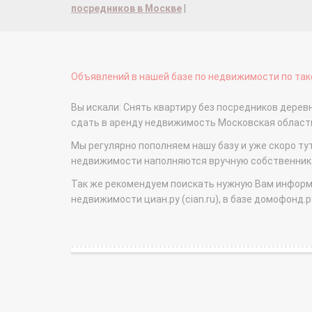
посредников в Москве
|
Объявлений в нашей базе по недвижимости по тако
Вы искали: Снять квартиру без посредников дерев
сдать в аренду недвижимость Московская облас
Мы регулярно пополняем нашу базу и уже скоро ту
недвижимости наполняются вручную собственникам
Так же рекомендуем поискать нужную Вам информаци
недвижимости циан.ру (cian.ru), в базе домофонд.ру (