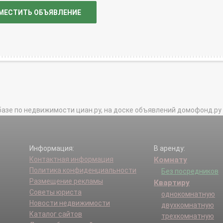
МЕСТИТЬ ОБЪЯВЛЕНИЕ
базе по недвижимости циан.ру, на доске объявлений домофонд.ру и в 
Информация:
В аренду:
Контактная информация
Комнату
Политика конфиденциальности
Без посредников
Размещение рекламы
Квартиру
Советы юриста
однокомнатную
Новости недвижимости
двухкомнатную
Каталог сайтов
трехкомнатную