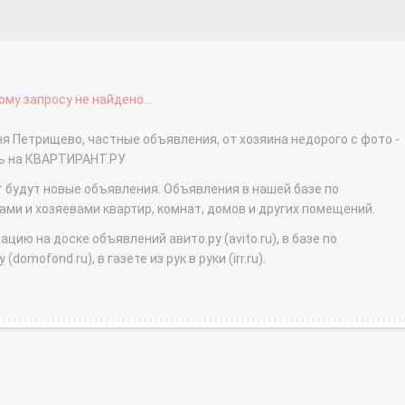
му запросу не найдено...
ня Петрищево, частные объявления, от хозяина недорого с фото -
ть на КВАРТИРАНТ.РУ
т будут новые объявления. Объявления в нашей базе по
и и хозяевами квартир, комнат, домов и других помещений.
ю на доске объявлений авито.ру (avito.ru), в базе по
domofond.ru), в газете из рук в руки (irr.ru).