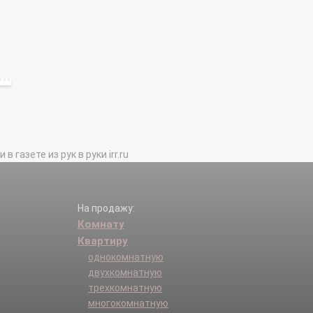
газете из рук в руки irr.ru
На продажу:
Комнату
Квартиру
однокомнатную
двухкомнатную
трехкомнатную
многокомнатную