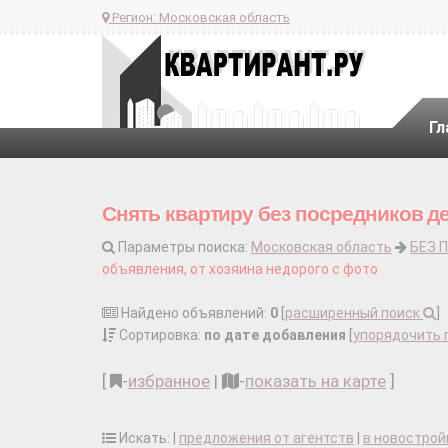
Регион:
Московская область
Гл
Снять квартиру без посредников д
Параметры поиска:
Московская область
БЕЗ 
объявления, от хозяина недорого с фото
Найдено объявлений:
0
[
расширенный поиск
]
Сортировка:
по дате добавления
[
упорядочить 
[
-
избранное
|
-
показать на карте
]
Искать: |
предложения от агентств
|
в новострой