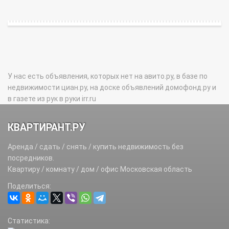
У нас есть объявления, которых нет на авито.ру, в базе по
недвижимости циан.ру, на доске объявлений домофонд.ру и
в газете из рук в руки irr.ru
КВАРТИРАНТ.РУ
Аренда / сдать / снять / купить недвижимость без
посредников.
Квартиру / комнату / дом / офис Московская область
Поделиться:
Статистика: