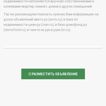
недвижимости наполняются вручную собственниками и
хозяевами квартир, комнат, домов и других помещений.
Так же рекомендуем поискать нужную Вам информацию на
доске объявлений авито.ру (avito.ru), в базе по
недвижимости циан.ру (cian.ru), в базе домофонд.ру
(domofond.ru), в газете из рук в руки (irr.ru).
РАЗМЕСТИТЬ ОБЪЯВЛЕНИЕ