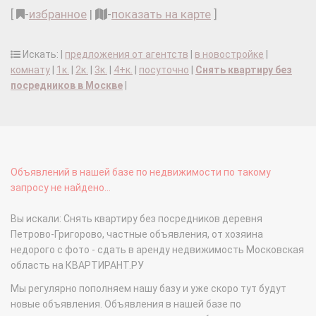
[
-
избранное
|
-
показать на карте
]
Искать: |
предложения от агентств
|
в новостройке
|
комнату
|
1к.
|
2к.
|
3к.
|
4+к.
|
посуточно
|
Снять квартиру без
посредников в Москве
|
Объявлений в нашей базе по недвижимости по такому
запросу не найдено...
Вы искали: Снять квартиру без посредников деревня
Петрово-Григорово, частные объявления, от хозяина
недорого с фото - сдать в аренду недвижимость Московская
область на КВАРТИРАНТ.РУ
Мы регулярно пополняем нашу базу и уже скоро тут будут
новые объявления. Объявления в нашей базе по