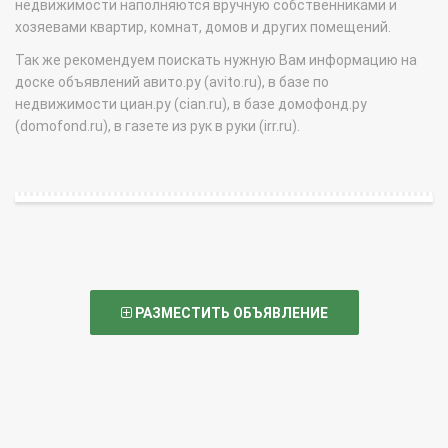
недвижимости наполняются вручную собственниками и
хозяевами квартир, комнат, домов и других помещений.
Так же рекомендуем поискать нужную Вам информацию на
доске объявлений авито.ру (avito.ru), в базе по
недвижимости циан.ру (cian.ru), в базе домофонд.ру
(domofond.ru), в газете из рук в руки (irr.ru).
РАЗМЕСТИТЬ ОБЪЯВЛЕНИЕ