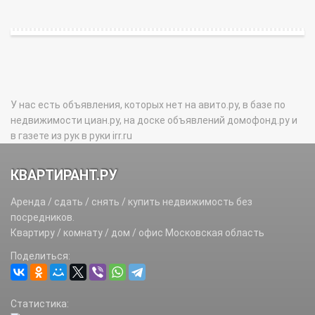
У нас есть объявления, которых нет на авито.ру, в базе по
недвижимости циан.ру, на доске объявлений домофонд.ру и
в газете из рук в руки irr.ru
КВАРТИРАНТ.РУ
Аренда / сдать / снять / купить недвижимость без
посредников.
Квартиру / комнату / дом / офис Московская область
Поделиться:
Статистика: