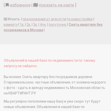
[
-
избранное
|
-
показать на карте
]
Искать: |
предложения от агентств
|
в новостройке
|
комнату
|
1к.
|
2к.
|
3к.
|
4+к.
|
посуточно
|
Снять квартиру без
посредников в Москве
|
Объявлений в нашей базе по недвижимости по такому
запросу не найдено...
Вы искали: Снять квартиру без посредников деревня
Староникольское, частные объявления, от хозяина недорого
с фото - сдать в аренду недвижимость Московская область
на КВАРТИРАНТ.РУ
Мы регулярно пополняем нашу базу и уже скоро тут будут
новые объявления. Объявления в нашей базе по