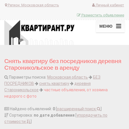
Регион:
Московская область
Личный кабинет
Разместить объявление
МЕНЮ
Снять квартиру без посредников деревня
Староникольское в аренду
Параметры поиска:
Московская область
БЕЗ
ПОСРЕДНИКОВ
снять квартиру
деревня
Староникольское
частные объявления, от хозяина
недорого с фото
Найдено объявлений:
0
[
расширенный поиск
]
Сортировка:
по дате добавления
[
упорядочить по
стоимости
]