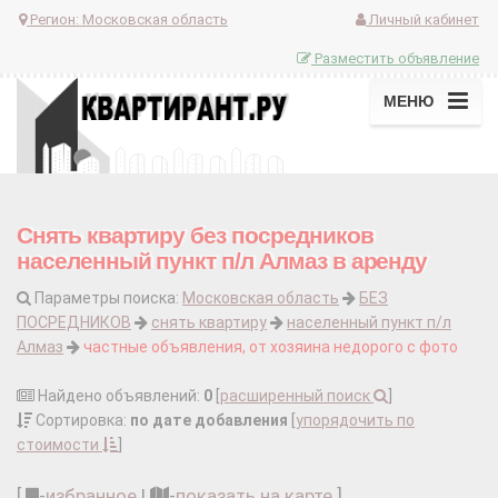
Регион:
Московская область
Личный кабинет
Разместить объявление
МЕНЮ
Снять квартиру без посредников
населенный пункт п/л Алмаз в аренду
Параметры поиска:
Московская область
БЕЗ
ПОСРЕДНИКОВ
снять квартиру
населенный пункт п/л
Алмаз
частные объявления, от хозяина недорого с фото
Найдено объявлений:
0
[
расширенный поиск
]
Сортировка:
по дате добавления
[
упорядочить по
стоимости
]
[
-
избранное
|
-
показать на карте
]