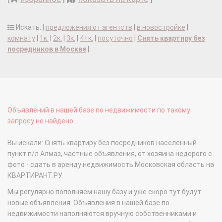
Искать: |
предложения от агентств
|
в новостройке
|
комнату
|
1к.
|
2к.
|
3к.
|
4+к.
|
посуточно
|
Снять квартиру без
посредников в Москве
|
Объявлений в нашей базе по недвижимости по такому
запросу не найдено...
Вы искали: Снять квартиру без посредников населенный
пункт п/л Алмаз, частные объявления, от хозяина недорого с
фото - сдать в аренду недвижимость Московская область на
КВАРТИРАНТ.РУ
Мы регулярно пополняем нашу базу и уже скоро тут будут
новые объявления. Объявления в нашей базе по
недвижимости наполняются вручную собственниками и