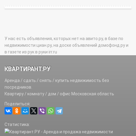
У нас есть объявления, которых нет на авито.ру, в базе по
недвижимости циан.ру, на доске объявлений домофонд.ру и
в газете из рук в руки irr.ru
КВАРТИРАНТ.РУ
Аренда / сдать / снять / купить недвижимость без
посредников.
Квартиру / комнату / дом / офис Московская область
Поделиться:
Статистика: