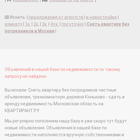
Искать: |
предложения от агентств
|
в новостройке
|
комнату
|
1к.
|
2к.
|
3к.
|
4+к.
|
посуточно
|
Снять квартиру без
посредников в Москве
|
Объявлений в нашей базе по недвижимости по такому
запросу не найдено...
Вы искали: Снять квартиру без посредников частные
объявления, трехкомнатную деревня Коньково - сдать в
аренду недвижимость Московская область на
КВАРТИРАНТ.РУ
Мы регулярно пополняем нашу базу и уже скоро тут будут
новые объявления. Объявления в нашей базе по
недвижимости наполняются вручную собственниками и