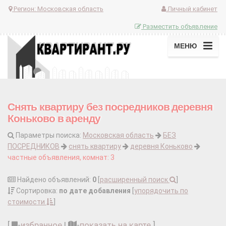
Регион:
Московская область
Личный кабинет
Разместить объявление
МЕНЮ
Снять квартиру без посредников деревня
Коньково в аренду
Параметры поиска:
Московская область
БЕЗ
ПОСРЕДНИКОВ
снять квартиру
деревня Коньково
частные объявления, комнат: 3
Найдено объявлений:
0
[
расширенный поиск
]
Сортировка:
по дате добавления
[
упорядочить по
стоимости
]
[
-
избранное
|
-
показать на карте
]