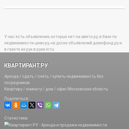
У нас есть объявления, которых нет на авито.ру, в базе по
недвижимости циан.ру, на доске объявлений домофонд.ру и
в газете из рук в руки irr.ru
КВАРТИРАНТ.РУ
Аренда / сдать / снять / купить недвижимость без
посредников.
Квартиру / комнату / дом / офис Московская область
Поделиться:
Статистика: