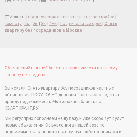
Искать: |
предложения от агентств
|
в новостройке
|
комнату
|
1к.
|
2к.
|
3к.
|
4+к.
|
на длительный срок
|
Снять
квартиру без посредников в Москве
|
Объявлений в нашей базе по недвижимости по такому
запросу не найдено...
Вы искали: Снять квартиру без посредников частные
объявления, ПОСУТОЧНО деревня Толстяково - сдать в
аренду недвижимость Московская область на
КВАРТИРАНТ.РУ
Мы регулярно пополняем нашу базу и уже скоро тут будут
новые объявления. Объявления в нашей базе по
недвижимости наполняются вручную собственниками и