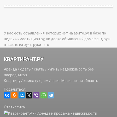
У нас есть объявления, которых нет на авито.ру, в базе по
недвижимости циан.ру, на доске объявлений домофонд.ру и
в газете из рук в руки irr.ru
КВАРТИРАНТ.РУ
Аренда / сдать / снять / купить недвижимость без
посредников.
Квартиру / комнату / дом / офис Московская область
Поделиться:
Статистика: