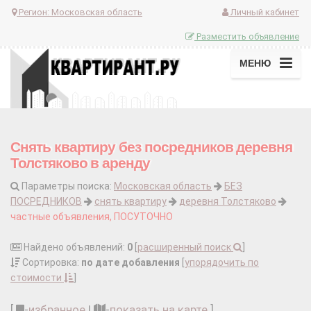
Регион:
Московская область
Личный кабинет
Разместить объявление
МЕНЮ
Снять квартиру без посредников деревня
Толстяково в аренду
Параметры поиска:
Московская область
БЕЗ
ПОСРЕДНИКОВ
снять квартиру
деревня Толстяково
частные объявления, ПОСУТОЧНО
Найдено объявлений:
0
[
расширенный поиск
]
Сортировка:
по дате добавления
[
упорядочить по
стоимости
]
[
-
избранное
|
-
показать на карте
]