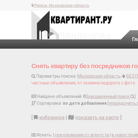
Регион:
Московская область
Гл
Снять квартиру без посредников го
Параметры поиска:
Московская область
БЕЗ 
частные объявления, от хозяина недорого с фото
Найдено объявлений:
0
[
расширенный поиск
]
Сортировка:
по дате добавления
[
упорядочить 
[
-
избранное
|
-
показать на карте
]
Искать: |
предложения от агентств
|
в новострой