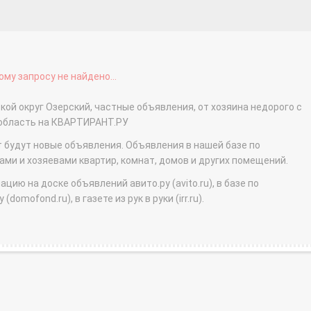
му запросу не найдено...
кой округ Озерский, частные объявления, от хозяина недорого с
 область на КВАРТИРАНТ.РУ
т будут новые объявления. Объявления в нашей базе по
и и хозяевами квартир, комнат, домов и других помещений.
ю на доске объявлений авито.ру (avito.ru), в базе по
domofond.ru), в газете из рук в руки (irr.ru).