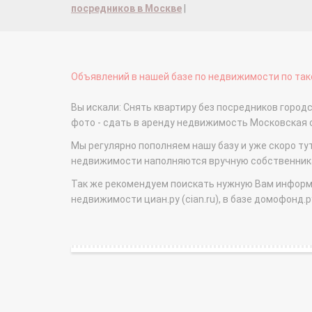
посредников в Москве
|
Объявлений в нашей базе по недвижимости по тако
Вы искали: Снять квартиру без посредников городс
фото - сдать в аренду недвижимость Московская
Мы регулярно пополняем нашу базу и уже скоро ту
недвижимости наполняются вручную собственникам
Так же рекомендуем поискать нужную Вам информаци
недвижимости циан.ру (cian.ru), в базе домофонд.ру (