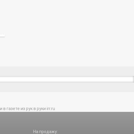
газете из рук в руки irr.ru
На продажу: