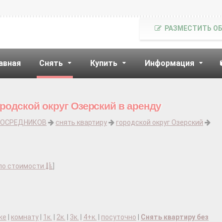
РАЗМЕСТИТЬ О
авная
Снять
Купить
Информация
родской округ Озерский в аренду
ПОСРЕДНИКОВ
снять квартиру
городской округ Озерский
по стоимости
]
ке
|
комнату
|
1к.
|
2к.
|
3к.
|
4+к.
|
посуточно
|
Снять квартиру без