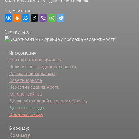
Квартиру / комнату / дом / офис в Москве
Первомайское п.
Поделиться:
Роговское п.
Рязановское п.
Сосенское п.
Статистика:
Троицк г.
Филимонковское п.
Щаповское п.
Информация:
Щербинка г.
Контактная информация
Политика конфиденциальности
Размещение рекламы
Советы юриста
Новости недвижимости
Каталог сайтов
Доска объявлений по строительству
Договор аренды
Обратная связь
В аренду:
Комнату