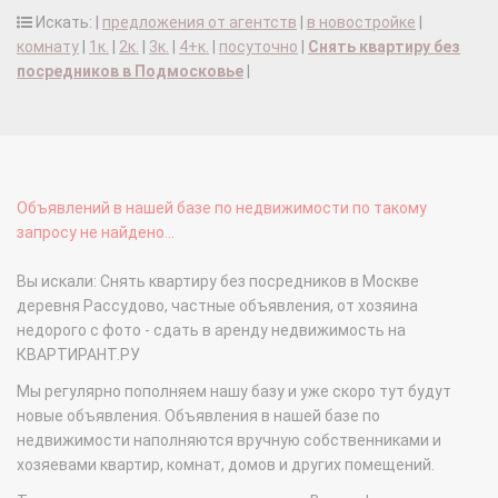
Искать: |
предложения от агентств
|
в новостройке
|
комнату
|
1к.
|
2к.
|
3к.
|
4+к.
|
посуточно
|
Снять квартиру без
посредников в Подмосковье
|
Объявлений в нашей базе по недвижимости по такому
запросу не найдено...
Вы искали: Снять квартиру без посредников в Москве
деревня Рассудово, частные объявления, от хозяина
недорого с фото - сдать в аренду недвижимость на
КВАРТИРАНТ.РУ
Мы регулярно пополняем нашу базу и уже скоро тут будут
новые объявления. Объявления в нашей базе по
недвижимости наполняются вручную собственниками и
хозяевами квартир, комнат, домов и других помещений.