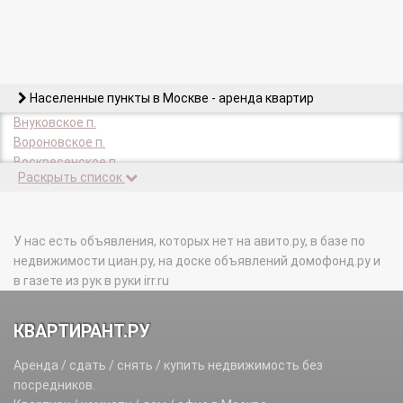
Населенные пункты в Москве - аренда квартир
Внуковское п.
Вороновское п.
Воскресенское п.
Раскрыть список
Десеновское п.
Зеленоград г.
Киевский п.
Кленовское п.
У нас есть объявления, которых нет на авито.ру, в базе по
Кокошкино п.
недвижимости циан.ру, на доске объявлений домофонд.ру и
Краснопахорское п.
в газете из рук в руки irr.ru
Марушкинское п.
Михайлово-Ярцевское п.
КВАРТИРАНТ.РУ
Московский г.
Московский п.
Аренда / сдать / снять / купить недвижимость без
Мосрентген п.
посредников.
Новофедоровское п.