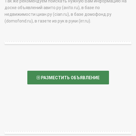
Так же рекомендуем поискать нужную Вам информацию на
доске объявлений авито.ру (avito.ru), в базе по
недвижимости циан.ру (cian.ru), в базе домофонд.ру
(domofond.ru), в газете из рук в руки (irr.ru).
РАЗМЕСТИТЬ ОБЪЯВЛЕНИЕ