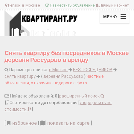
Регион:
в Москве
Разместить объявление
Личный кабинет
МЕНЮ
Снять квартиру без посредников в Москве
деревня Рассудово в аренду
Параметры поиска:
в Москве
БЕЗ ПОСРЕДНИКОВ
снять квартиру
{
деревня Рассудово
}
частные
объявления, от хозяина недорого с фото
Найдено объявлений:
0
[
расширенный поиск
]
Сортировка:
по дате добавления
[
упорядочить по
стоимости
]
[
-
избранное
|
-
показать на карте
]