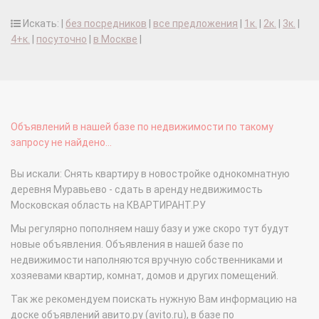
Искать: |
без посредников
|
все предложения
|
1к.
|
2к.
|
3к.
|
4+к.
|
посуточно
|
в Москве
|
Объявлений в нашей базе по недвижимости по такому
запросу не найдено...
Вы искали: Снять квартиру в новостройке однокомнатную
деревня Муравьево - сдать в аренду недвижимость
Московская область на КВАРТИРАНТ.РУ
Мы регулярно пополняем нашу базу и уже скоро тут будут
новые объявления. Объявления в нашей базе по
недвижимости наполняются вручную собственниками и
хозяевами квартир, комнат, домов и других помещений.
Так же рекомендуем поискать нужную Вам информацию на
доске объявлений авито.ру (avito.ru), в базе по