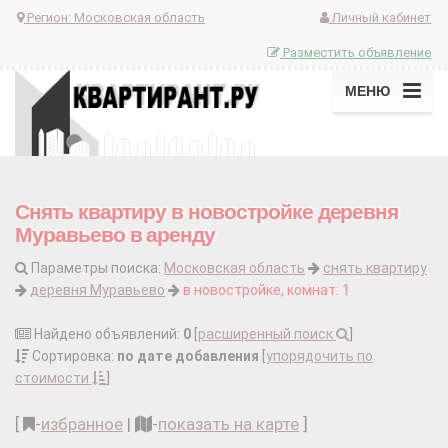
Регион:
Московская область
Личный кабинет
Разместить объявление
МЕНЮ
Снять квартиру в новостройке деревня
Муравьево в аренду
Параметры поиска:
Московская область
снять квартиру
деревня Муравьево
в новостройке, комнат: 1
Найдено объявлений:
0
[
расширенный поиск
]
Сортировка:
по дате добавления
[
упорядочить по
стоимости
]
[
-
избранное
|
-
показать на карте
]