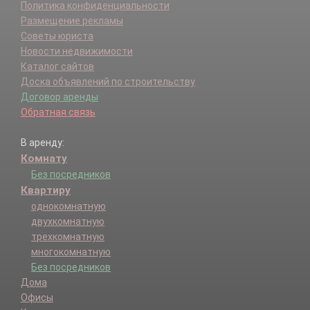
Политика конфиденциальности
Размещение рекламы
Советы юриста
Новости недвижимости
Каталог сайтов
Доска объявлений по строительству
Договор аренды
Обратная связь
В аренду:
Комнату
Без посредников
Квартиру
однокомнатную
двухкомнатную
трехкомнатную
многокомнатную
Без посредников
Дома
Офисы