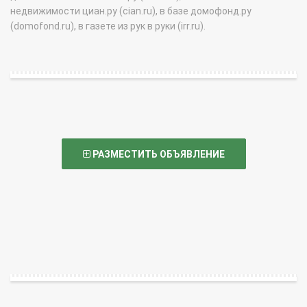
недвижимости циан.ру (cian.ru), в базе домофонд.ру
(domofond.ru), в газете из рук в руки (irr.ru).
РАЗМЕСТИТЬ ОБЪЯВЛЕНИЕ