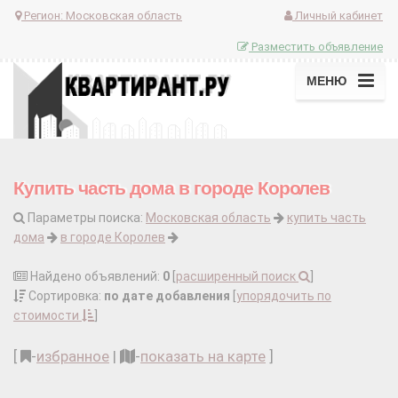
Регион:
Московская область
Личный кабинет
Разместить объявление
МЕНЮ
Купить часть дома в городе Королев
Параметры поиска:
Московская область
купить часть
дома
в городе Королев
Найдено объявлений:
0
[
расширенный поиск
]
Сортировка:
по дате добавления
[
упорядочить по
стоимости
]
[
-
избранное
|
-
показать на карте
]