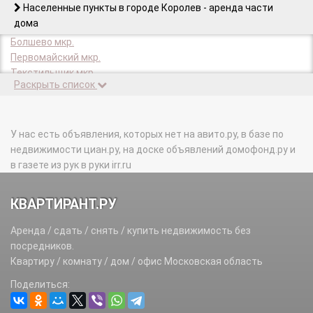
Населенные пункты в городе Королев - аренда части
дома
Болшево мкр.
Первомайский мкр.
Текстильщик мкр.
Раскрыть список
Юбилейный мкр.
У нас есть объявления, которых нет на авито.ру, в базе по
недвижимости циан.ру, на доске объявлений домофонд.ру и
в газете из рук в руки irr.ru
КВАРТИРАНТ.РУ
Аренда / сдать / снять / купить недвижимость без
посредников.
Квартиру / комнату / дом / офис Московская область
Поделиться: