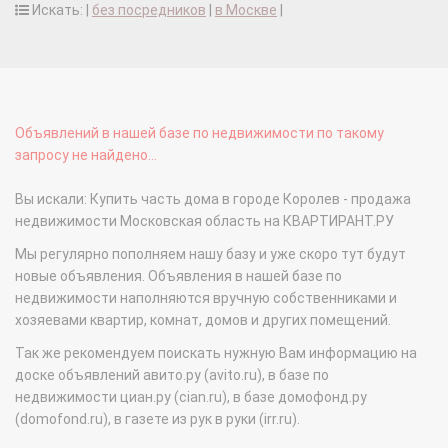
Искать: |
без посредников
|
в Москве
|
Объявлений в нашей базе по недвижимости по такому
запросу не найдено...
Вы искали: Купить часть дома в городе Королев - продажа
недвижимости Московская область на КВАРТИРАНТ.РУ
Мы регулярно пополняем нашу базу и уже скоро тут будут
новые объявления. Объявления в нашей базе по
недвижимости наполняются вручную собственниками и
хозяевами квартир, комнат, домов и других помещений.
Так же рекомендуем поискать нужную Вам информацию на
доске объявлений авито.ру (avito.ru), в базе по
недвижимости циан.ру (cian.ru), в базе домофонд.ру
(domofond.ru), в газете из рук в руки (irr.ru).