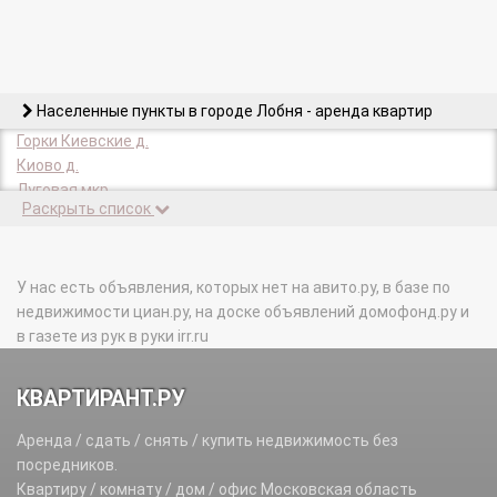
Населенные пункты в городе Лобня - аренда квартир
Горки Киевские д.
Киово д.
Луговая мкр.
Раскрыть список
Нестериха д.
У нас есть объявления, которых нет на авито.ру, в базе по
недвижимости циан.ру, на доске объявлений домофонд.ру и
в газете из рук в руки irr.ru
КВАРТИРАНТ.РУ
Аренда / сдать / снять / купить недвижимость без
посредников.
Квартиру / комнату / дом / офис Московская область