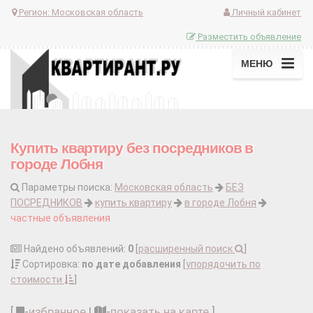
Регион:
Московская область
Личный кабинет
Разместить объявление
МЕНЮ
Купить квартиру без посредников в
городе Лобня
Параметры поиска:
Московская область
БЕЗ
ПОСРЕДНИКОВ
купить квартиру
в городе Лобня
частные объявления
Найдено объявлений:
0
[
расширенный поиск
]
Сортировка:
по дате добавления
[
упорядочить по
стоимости
]
[
-
избранное
|
-
показать на карте
]