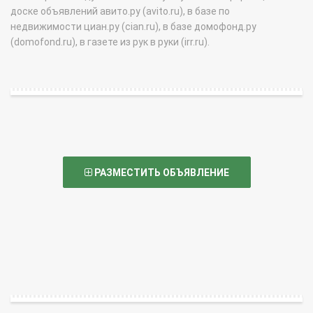
доске объявлений авито.ру (avito.ru), в базе по
недвижимости циан.ру (cian.ru), в базе домофонд.ру
(domofond.ru), в газете из рук в руки (irr.ru).
РАЗМЕСТИТЬ ОБЪЯВЛЕНИЕ