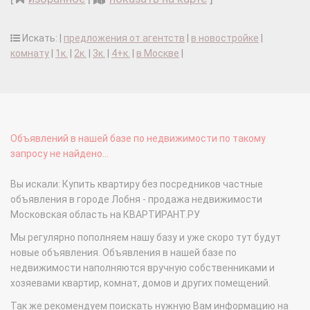
Искать: |
предложения от агентств
|
в новостройке
|
комнату
|
1к.
|
2к.
|
3к.
|
4+к.
|
в Москве
|
Объявлений в нашей базе по недвижимости по такому
запросу не найдено...
Вы искали: Купить квартиру без посредников частные
объявления в городе Лобня - продажа недвижимости
Московская область на КВАРТИРАНТ.РУ
Мы регулярно пополняем нашу базу и уже скоро тут будут
новые объявления. Объявления в нашей базе по
недвижимости наполняются вручную собственниками и
хозяевами квартир, комнат, домов и других помещений.
Так же рекомендуем поискать нужную Вам информацию на