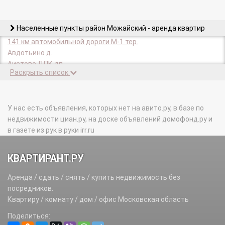
Населенные пункты район Можайский - аренда квартир
141 км автомобильной дороги М-1 тер.
Авдотьино д.
Аистово ДПК дп.
Раскрыть список
Акиншино д.
Акиньшино д.
Аксаново д.
Аксаново ДПК дп.
У нас есть объявления, которых нет на авито.ру, в базе по
Аксентьево д.
недвижимости циан.ру, на доске объявлений домофонд.ру и
Александровка д.
в газете из рук в руки irr.ru
Александрово д.
Алексеевка д.
КВАРТИРАНТ.РУ
Алексеенки д.
Алискино д.
Аренда / сдать / снять / купить недвижимость без
Андреевское д.
посредников.
Аниканово д.
Квартиру / комнату / дом / офис Московская область
Аникино д.
Поделиться:
Антоново д.