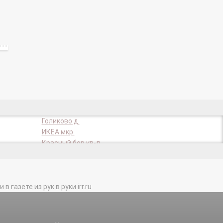
Голиково д.
ИКЕА мкр.
Красный бор кв-л.
Нива снт.
ОТДЫХ ПЛЮС снт.
Подрезково мкр.
газете из рук в руки irr.ru
СНТ ВАШУТИНО снт.
Старбеево кв-л.
Терехово кв-л.
во тер.
Трахонеево кв-л.