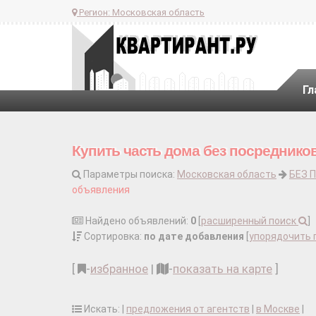
Регион:
Московская область
Гл
Купить часть дома без посреднико
Параметры поиска:
Московская область
БЕЗ 
объявления
Найдено объявлений:
0
[
расширенный поиск
]
Сортировка:
по дате добавления
[
упорядочить 
[
-
избранное
|
-
показать на карте
]
Искать: |
предложения от агентств
|
в Москве
|