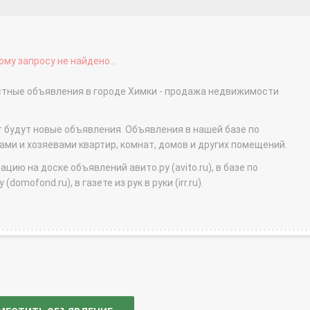
му запросу не найдено...
астные объявления в городе Химки - продажа недвижимости
т будут новые объявления. Объявления в нашей базе по
и и хозяевами квартир, комнат, домов и других помещений.
ю на доске объявлений авито.ру (avito.ru), в базе по
domofond.ru), в газете из рук в руки (irr.ru).