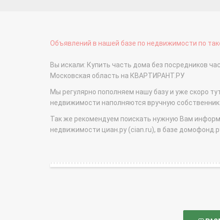
Объявлений в нашей базе по недвижимости по тако
Вы искали: Купить часть дома без посредников ч
Московская область на КВАРТИРАНТ.РУ
Мы регулярно пополняем нашу базу и уже скоро ту
недвижимости наполняются вручную собственникам
Так же рекомендуем поискать нужную Вам информаци
недвижимости циан.ру (cian.ru), в базе домофонд.ру (