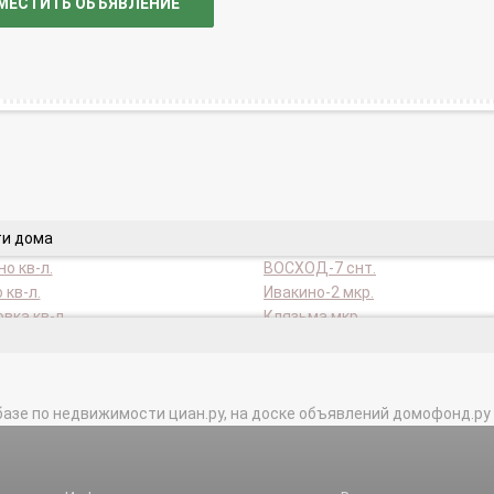
МЕСТИТЬ ОБЪЯВЛЕНИЕ
ти дома
о кв-л.
ВОСХОД-7 снт.
 кв-л.
Ивакино-2 мкр.
вка кв-л.
Клязьма мкр.
ародный кв-л.
Морщихино кв-л.
ки снт.
ОТДЫХ снт.
йский п.
Планерная мкр.
базе по недвижимости циан.ру, на доске объявлений домофонд.ру и в 
а кв-л.
Северо-Западный мкр.
К снт.
СТ ИСТОК-2 снт.
мкр.
Терехово мкр.
ВО-2 снт.
транспортная зона Шереметье