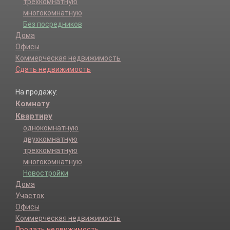
Трахонеево кв-л.
трехкомнатную
Усково кв-л.
многокомнатную
Филино кв-л.
Без посредников
Фирсановка мкр.
Дома
Форелевое х-во Сходня п.
Офисы
Шереметьево Международный Аэропорт тер.
Коммерческая недвижимость
Шереметьево-2 тер.
Сдать недвижимость
Шереметьево-2 Аэропорт тер.
Яковлево кв-л.
На продажу:
Комнату
Квартиру
однокомнатную
двухкомнатную
трехкомнатную
многокомнатную
Новостройки
Дома
Участок
Офисы
Коммерческая недвижимость
Продать недвижимость