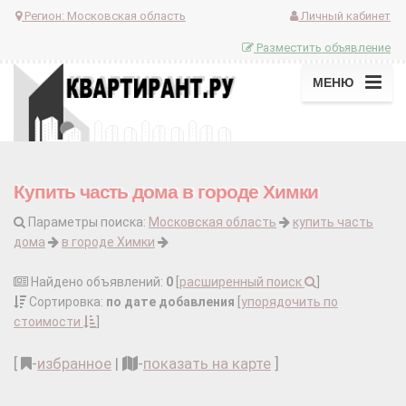
Регион:
Московская область
Личный кабинет
Разместить объявление
МЕНЮ
Купить часть дома в городе Химки
Параметры поиска:
Московская область
купить часть
дома
в городе Химки
Найдено объявлений:
0
[
расширенный поиск
]
Сортировка:
по дате добавления
[
упорядочить по
стоимости
]
[
-
избранное
|
-
показать на карте
]