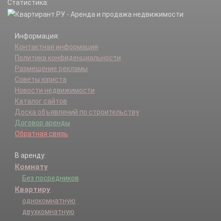
Статистика:
ОТДЫХ ПЛЮС снт.
Павельцево дп.
Первомайский п.
Информация:
Планерная мкр.
Контактная информация
Подрезково мкр.
Политика конфиденциальности
Саврасово кв-л.
Размещение рекламы
Свистуха кв-л.
Советы юриста
Северо-Западный мкр.
Новости недвижимости
СНТ ВАШУТИНО снт.
Каталог сайтов
СНТ ЮБИЛЕЙНОЕ снт.
Доска объявлений по строительству
СТ ИСТОК снт.
Договор аренды
СТ ИСТОК-2 снт.
Обратная связь
Старбеево кв-л.
Сходненские садоводы снт.
В аренду:
Сходня мкр.
Комнату
Терехово мкр.
Терехово кв-л.
Без посредников
ТЕРЕХОВО снт.
Квартиру
ТЕРЕХОВО-2 снт.
однокомнатную
транспортная зона Шереметьево тер.
двухкомнатную