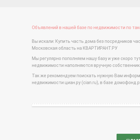
Объявлений в нашей базе по недвижимости по тако
Вы искали: Купить часть дома без посредников ч
Московская область на КВАРТИРАНТ.РУ
Мы регулярно пополняем нашу базу и уже скоро ту
недвижимости наполняются вручную собственникам
Так же рекомендуем поискать нужную Вам информаци
недвижимости циан.ру (cian.ru), в базе домофонд.ру (