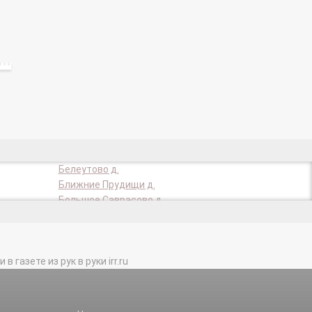
Белеутово д.
Ближние Прудищи д.
Большое Саврасово д.
Видное г.
Горки д.
д/о Суханово п.
газете из рук в руки irr.ru
Дубровский п.
Жабкино д.
Кнутово д.
Лопатино д.