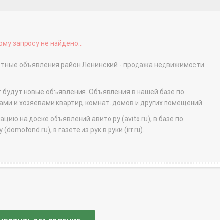
му запросу не найдено...
астные объявления район Ленинский - продажа недвижимости
т будут новые объявления. Объявления в нашей базе по
и и хозяевами квартир, комнат, домов и других помещений.
ю на доске объявлений авито.ру (avito.ru), в базе по
domofond.ru), в газете из рук в руки (irr.ru).