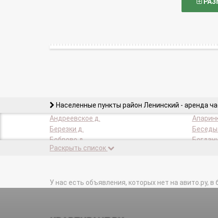
РАЗ
Населенные пункты район Ленинский - аренда ч
Андреевское д.
Апаринк
Березки д.
Беседы 
Боброво д.
Богдани
Раскрыть список
Булатниково с.
Булатни
Володарского п.
Володар
Горки Ленинские пгт.
Горки Л
Дальние Прудищи д.
У нас есть объявления, которых нет на авито.ру, в 
Дрожжи
Дыдылдино д.
Ермолин
Измайлово п.
Калинов
Коробово д.
Ленинск