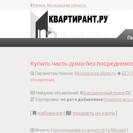
Регион:
Московская область
Гл
Купить часть дома без посреднико
Параметры поиска:
Московская область
БЕЗ 
объявления
Найдено объявлений:
0
[
расширенный поиск
]
Сортировка:
по дате добавления
[
упорядочить 
[
-
избранное
|
-
показать на карте
]
Искать: |
предложения от агентств
|
в Москве
|