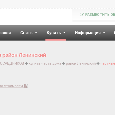
РАЗМЕСТИТЬ О
авная
Снять
Купить
Информация
в район Ленинский
ПОСРЕДНИКОВ
купить часть дома
район Ленинский
частны
по стоимости
]