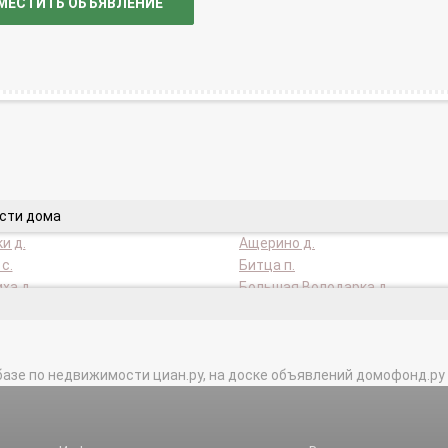
МЕСТИТЬ ОБЪЯВЛЕНИЕ
асти дома
и д.
Ащерино д.
с.
Битца п.
ха д.
Большая Володарка д.
ковское с/п.
Бутово п.
ское с/п.
Вырубово д.
енинские п.
Григорчиково д.
базе по недвижимости циан.ру, на доске объявлений домофонд.ру и в 
но д.
Дроздово д.
о с.
Жабкино д.
ка д.
Картино д.
ий п.
Леспаркхоз п.