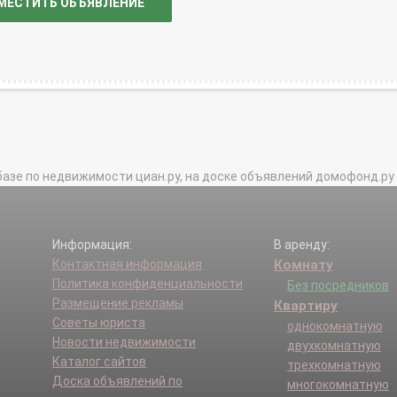
МЕСТИТЬ ОБЪЯВЛЕНИЕ
базе по недвижимости циан.ру, на доске объявлений домофонд.ру и в 
Информация:
В аренду:
Контактная информация
Комнату
Политика конфиденциальности
Без посредников
Размещение рекламы
Квартиру
Советы юриста
однокомнатную
Новости недвижимости
двухкомнатную
Каталог сайтов
трехкомнатную
Доска объявлений по
многокомнатную