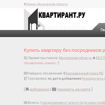
Регион:
Московская область
Гл
Купить квартиру без посредников 
Параметры поиска:
Московская область
БЕЗ 
объявления, комнат: 2
Найдено объявлений:
0
[
расширенный поиск
]
Сортировка:
по дате добавления
[
упорядочить 
[
-
избранное
|
-
показать на карте
]
Искать: |
предложения от агентств
|
в новострой