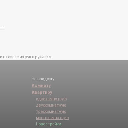
газете из рук в руки irr.ru
На продажу:
Комнату
Квартиру
однокомнатную
двухкомнатную
трехкомнатную
многокомнатную
Новостройки