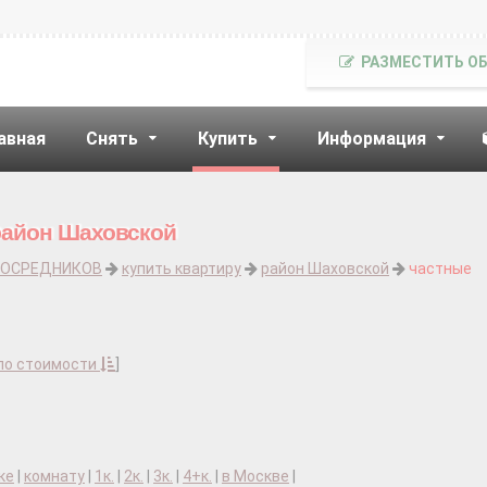
РАЗМЕСТИТЬ О
авная
Снять
Купить
Информация
район Шаховской
ПОСРЕДНИКОВ
купить квартиру
район Шаховской
частные
по стоимости
]
ке
|
комнату
|
1к.
|
2к.
|
3к.
|
4+к.
|
в Москве
|