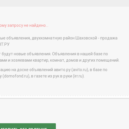
му запросу не найдено...
тные объявления, двухкомнатную район Шаховской - продажа
НТ.РУ
т будут новые объявления. Объявления в нашей базе по
и и хозяевами квартир, комнат, домов и других помещений.
ю на доске объявлений авито.ру (avito.ru), в базе по
domofond.ru), в газете из рук в руки (irr.ru).