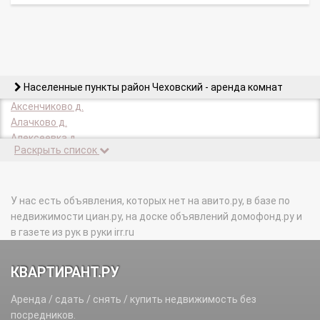
Населенные пункты район Чеховский - аренда комнат
Аксенчиково д.
Алачково д.
Алексеевка д.
Раскрыть список
Алферово д.
Алферово п.
Антропово д.
Бавыкино д.
У нас есть объявления, которых нет на авито.ру, в базе по
Баранцево д.
недвижимости циан.ру, на доске объявлений домофонд.ру и
Бегичево д.
в газете из рук в руки irr.ru
Беляево д.
Березенки д.
КВАРТИРАНТ.РУ
Березки п.
Бершово д.
Аренда / сдать / снять / купить недвижимость без
Богдановка д.
посредников.