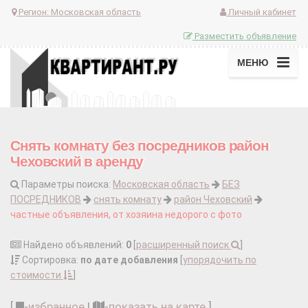
Регион:
Московская область
Личный кабинет
Разместить объявление
МЕНЮ
Снять комнату без посредников район
Чеховский в аренду
Параметры поиска:
Московская область
БЕЗ
ПОСРЕДНИКОВ
снять комнату
район Чеховский
частные объявления, от хозяина недорого с фото
Найдено объявлений:
0
[
расширенный поиск
]
Сортировка:
по дате добавления
[
упорядочить по
стоимости
]
[
-
избранное
|
-
показать на карте
]