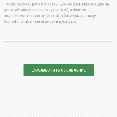
Так же рекомендуем поискать нужную Вам информацию на
доске объявлений авито.ру (avito.ru), в базе по
недвижимости циан.ру (cian.ru), в базе домофонд.ру
(domofond.ru), в газете из рук в руки (irr.ru).
РАЗМЕСТИТЬ ОБЪЯВЛЕНИЕ