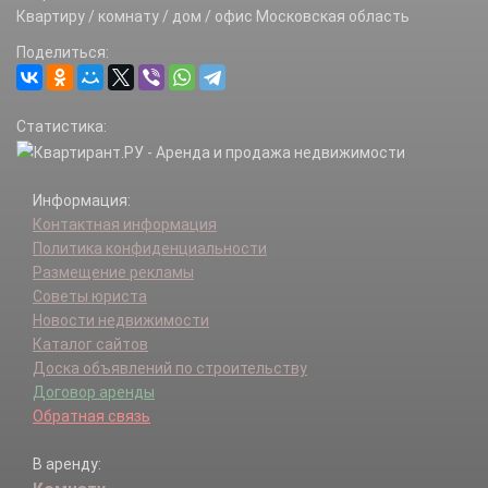
Большое Петровское д.
Квартиру / комнату / дом / офис Московская область
Ботвинино д.
Поделиться:
Булгаково д.
Булычево д.
Бутырки д.
Статистика:
Васино д.
Васькино п.
Васькино д.
Информация:
Ваулово д.
Контактная информация
Венюково д.
Политика конфиденциальности
Верхнее Пикалово д.
Размещение рекламы
Волосово д.
Советы юриста
Высоково д.
Новости недвижимости
Гавриково д.
Каталог сайтов
Глуховка д.
Доска объявлений по строительству
Голыгино д.
Договор аренды
Горелово д.
Обратная связь
Городище д.
Гришенки д.
В аренду:
Гришино д.