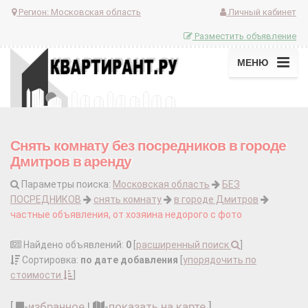
Регион:
Московская область
Личный кабинет
Разместить объявление
МЕНЮ
Снять комнату без посредников в городе
Дмитров в аренду
Параметры поиска:
Московская область
БЕЗ
ПОСРЕДНИКОВ
снять комнату
в городе Дмитров
частные объявления, от хозяина недорого с фото
Найдено объявлений:
0
[
расширенный поиск
]
Сортировка:
по дате добавления
[
упорядочить по
стоимости
]
[
-
избранное
|
-
показать на карте
]