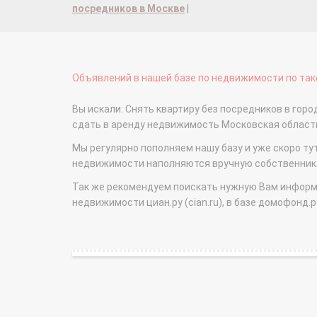
посредников в Москве
|
Объявлений в нашей базе по недвижимости по тако
Вы искали: Снять квартиру без посредников в горо
сдать в аренду недвижимость Московская облас
Мы регулярно пополняем нашу базу и уже скоро ту
недвижимости наполняются вручную собственникам
Так же рекомендуем поискать нужную Вам информаци
недвижимости циан.ру (cian.ru), в базе домофонд.ру (