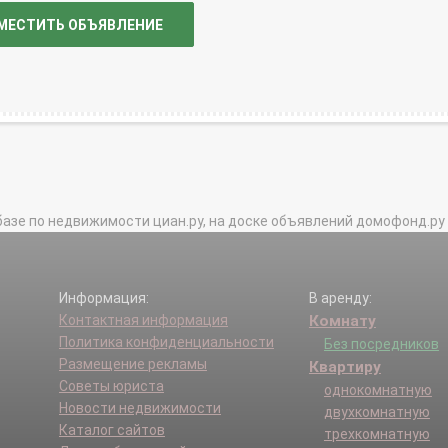
МЕСТИТЬ ОБЪЯВЛЕНИЕ
базе по недвижимости циан.ру, на доске объявлений домофонд.ру и в 
Информация:
В аренду:
Контактная информация
Комнату
Политика конфиденциальности
Без посредников
Размещение рекламы
Квартиру
Советы юриста
однокомнатную
Новости недвижимости
двухкомнатную
Каталог сайтов
трехкомнатную