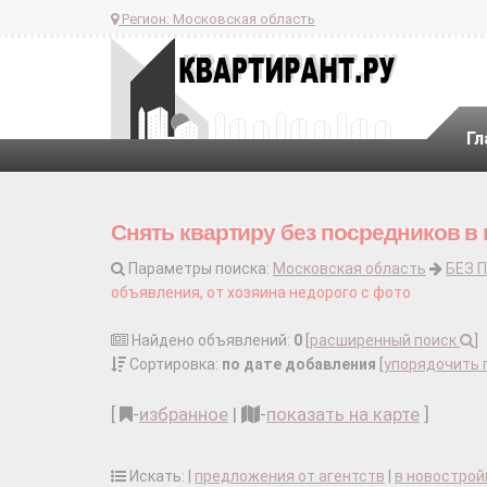
Регион:
Московская область
Гл
Снять квартиру без посредников в
Параметры поиска:
Московская область
БЕЗ 
объявления, от хозяина недорого с фото
Найдено объявлений:
0
[
расширенный поиск
]
Сортировка:
по дате добавления
[
упорядочить 
[
-
избранное
|
-
показать на карте
]
Искать: |
предложения от агентств
|
в новострой