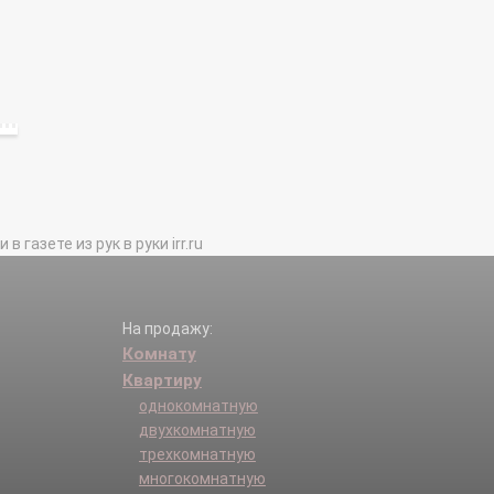
газете из рук в руки irr.ru
На продажу:
Комнату
Квартиру
однокомнатную
двухкомнатную
трехкомнатную
многокомнатную