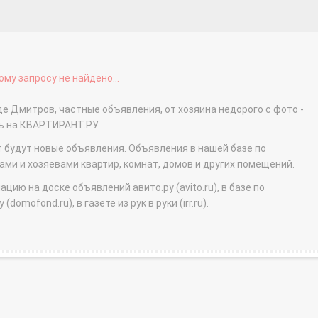
му запросу не найдено...
де Дмитров, частные объявления, от хозяина недорого с фото -
ть на КВАРТИРАНТ.РУ
т будут новые объявления. Объявления в нашей базе по
и и хозяевами квартир, комнат, домов и других помещений.
ю на доске объявлений авито.ру (avito.ru), в базе по
domofond.ru), в газете из рук в руки (irr.ru).