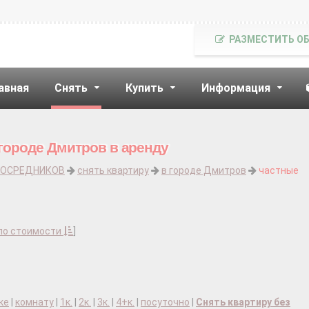
РАЗМЕСТИТЬ О
авная
Снять
Купить
Информация
 городе Дмитров в аренду
ПОСРЕДНИКОВ
снять квартиру
в городе Дмитров
частные
по стоимости
]
ке
|
комнату
|
1к.
|
2к.
|
3к.
|
4+к.
|
посуточно
|
Снять квартиру без