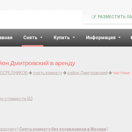
РАЗМЕСТИТЬ О
авная
Снять
Купить
Информация
йон Дмитровский в аренду
ПОСРЕДНИКОВ
снять комнату
район Дмитровский
частные
по стоимости
]
квартиру
|
Снять комнату без посредников в Москве
|