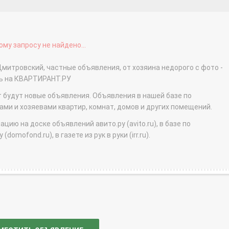
му запросу не найдено...
Дмитровский, частные объявления, от хозяина недорого с фото -
ть на КВАРТИРАНТ.РУ
т будут новые объявления. Объявления в нашей базе по
и и хозяевами квартир, комнат, домов и других помещений.
ю на доске объявлений авито.ру (avito.ru), в базе по
domofond.ru), в газете из рук в руки (irr.ru).