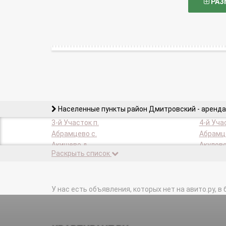
РАЗ
Населенные пункты район Дмитровский - аренда
3-й Участок п.
4-й Уча
Абрамцево с.
Абрамце
Акишево д.
Акулово
Раскрыть список
Александрово д.
Алешино
Андреянцево д.
Арбузов
Арханово д.
Ассауро
Ащерино д.
У нас есть объявления, которых нет на авито.ру, в 
Бабаиха
Банино д.
Батюшк
Белый Раст с.
Бестуже
Благовещенское д.
Благове