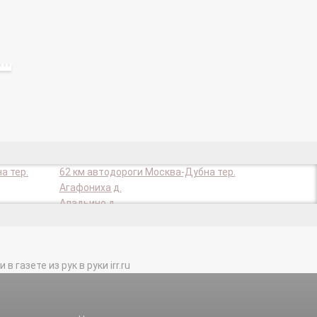
а тер.
62 км автодороги Москва-Дубна тер.
Агафониха д.
Аладьино д.
Андрейково д.
Аревское д.
Афанасово д.
газете из рук в руки irr.ru
Базарово д.
Беклемишево д.
Бирлово д.
Ближнево д.