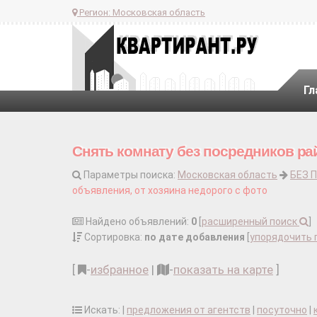
Регион:
Московская область
Гл
Снять комнату без посредников ра
Параметры поиска:
Московская область
БЕЗ 
объявления, от хозяина недорого с фото
Найдено объявлений:
0
[
расширенный поиск
]
Сортировка:
по дате добавления
[
упорядочить 
[
-
избранное
|
-
показать на карте
]
Искать: |
предложения от агентств
|
посуточно
|