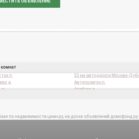
МЕСТИТЬ ОБЪЯВЛЕНИЕ
 комнат
сток п.
55 км автодороги Москва-Дубн
во д.
Автополигон п.
 д.
Алабуха д.
 д.
Андрейково д.
о д.
Арбузово д.
во д.
Астрецово д.
базе по недвижимости циан.ру, на доске объявлений домофонд.ру и в 
 д.
Бабкино д.
ово с.
Безбородово д.
во д.
Бешенково д.
щенье д.
Благодать д.