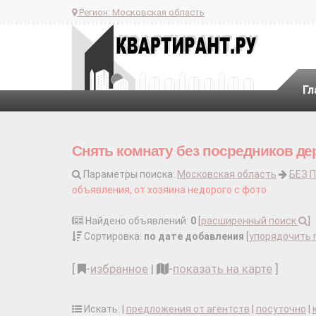
Регион:
Московская область
Гл
Снять комнату без посредников де
Параметры поиска:
Московская область
БЕЗ 
объявления, от хозяина недорого с фото
Найдено объявлений:
0
[
расширенный поиск
]
Сортировка:
по дате добавления
[
упорядочить 
[
-
избранное
|
-
показать на карте
]
Искать: |
предложения от агентств
|
посуточно
|