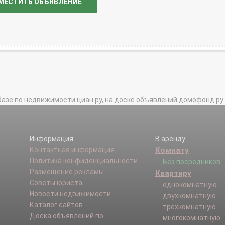
МЕСТИТЬ ОБЪЯВЛЕНИЕ
базе по недвижимости циан.ру, на доске объявлений домофонд.ру и в 
Информация:
В аренду:
Контактная информация
Комнату
Политика конфиденциальности
Без посредников
Размещение рекламы
Квартиру
Советы юриста
однокомнатную
Новости недвижимости
двухкомнатную
Каталог сайтов
трехкомнатную
Доска объявлений по
многокомнатную