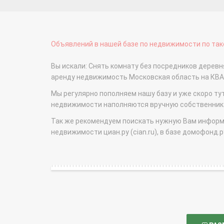
Объявлений в нашей базе по недвижимости по тако
Вы искали: Снять комнату без посредников деревня
аренду недвижимость Московская область на КВ
Мы регулярно пополняем нашу базу и уже скоро ту
недвижимости наполняются вручную собственникам
Так же рекомендуем поискать нужную Вам информаци
недвижимости циан.ру (cian.ru), в базе домофонд.ру (