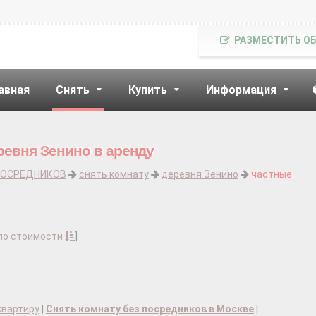
РАЗМЕСТИТЬ О
авная
Снять
Купить
Информация
ревня Зенино в аренду
ПОСРЕДНИКОВ
снять комнату
деревня Зенино
частные
по стоимости
]
квартиру
|
Снять комнату без посредников в Москве
|