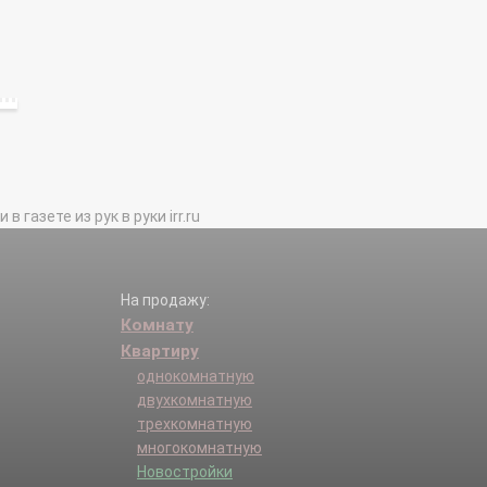
газете из рук в руки irr.ru
На продажу:
Комнату
Квартиру
однокомнатную
двухкомнатную
трехкомнатную
многокомнатную
Новостройки