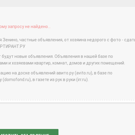
му запросу не найдено...
 Зенино, частные объявления, от хозяина недорого с фото - сдат
АРТИРАНТ.РУ
т будут новые объявления. Объявления в нашей базе по
и и хозяевами квартир, комнат, домов и других помещений.
ю на доске объявлений авито.ру (avito.ru), в базе по
domofond.ru), в газете из рук в руки (irr.ru).