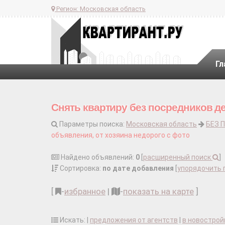
Регион:
Московская область
Гл
Снять квартиру без посредников д
Параметры поиска:
Московская область
БЕЗ 
объявления, от хозяина недорого с фото
Найдено объявлений:
0
[
расширенный поиск
]
Сортировка:
по дате добавления
[
упорядочить 
[
-
избранное
|
-
показать на карте
]
Искать: |
предложения от агентств
|
в новострой