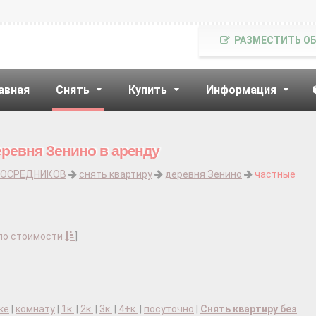
РАЗМЕСТИТЬ О
авная
Снять
Купить
Информация
еревня Зенино в аренду
ПОСРЕДНИКОВ
снять квартиру
деревня Зенино
частные
по стоимости
]
ке
|
комнату
|
1к.
|
2к.
|
3к.
|
4+к.
|
посуточно
|
Снять квартиру без