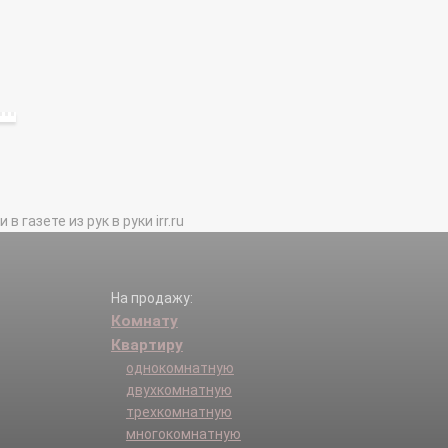
газете из рук в руки irr.ru
На продажу:
Комнату
Квартиру
однокомнатную
двухкомнатную
трехкомнатную
многокомнатную