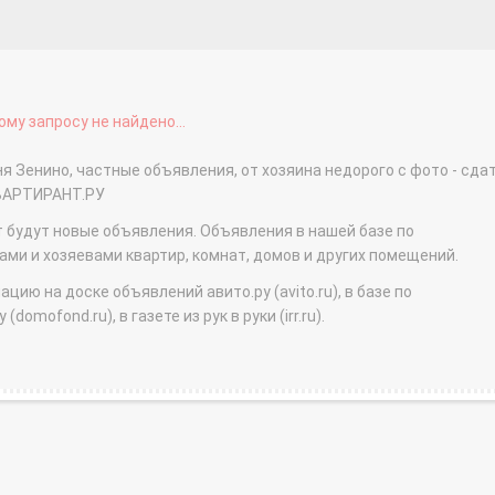
му запросу не найдено...
я Зенино, частные объявления, от хозяина недорого с фото - сда
КВАРТИРАНТ.РУ
т будут новые объявления. Объявления в нашей базе по
и и хозяевами квартир, комнат, домов и других помещений.
ю на доске объявлений авито.ру (avito.ru), в базе по
domofond.ru), в газете из рук в руки (irr.ru).