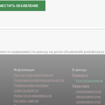
МЕСТИТЬ ОБЪЯВЛЕНИЕ
базе по недвижимости циан.ру, на доске объявлений домофонд.ру и в 
Информация:
В аренду:
Контактная информация
Комнату
Политика конфиденциальности
Без посредников
Размещение рекламы
Квартиру
Советы юриста
однокомнатную
Новости недвижимости
двухкомнатную
Каталог сайтов
трехкомнатную