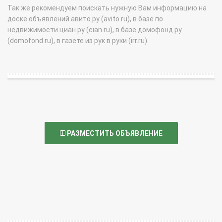
Так же рекомендуем поискать нужную Вам информацию на
доске объявлений авито.ру (avito.ru), в базе по
недвижимости циан.ру (cian.ru), в базе домофонд.ру
(domofond.ru), в газете из рук в руки (irr.ru).
РАЗМЕСТИТЬ ОБЪЯВЛЕНИЕ