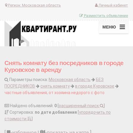
Регион:
Московская область
Личный кабинет
Разместить объявление
МЕНЮ
Снять комнату без посредников в городе
Куровское в аренду
Параметры поиска:
Московская область
БЕЗ
ПОСРЕДНИКОВ
снять комнату
в городе Куровское
частные объявления, от хозяина недорого с фото
Найдено объявлений:
0
[
расширенный поиск
]
Сортировка:
по дате добавления
[
упорядочить по
стоимости
]
[
-
избранное
|
-
показать на карте
]