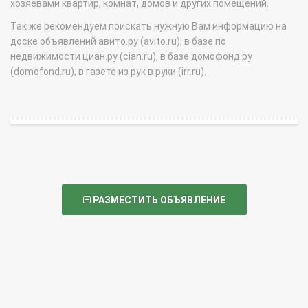
хозяевами квартир, комнат, домов и других помещений.
Так же рекомендуем поискать нужную Вам информацию на
доске объявлений авито.ру (avito.ru), в базе по
недвижимости циан.ру (cian.ru), в базе домофонд.ру
(domofond.ru), в газете из рук в руки (irr.ru).
РАЗМЕСТИТЬ ОБЪЯВЛЕНИЕ