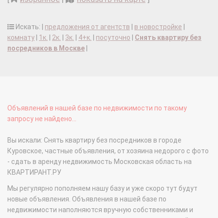
Искать: |
предложения от агентств
|
в новостройке
|
комнату
|
1к.
|
2к.
|
3к.
|
4+к.
|
посуточно
|
Снять квартиру без
посредников в Москве
|
Объявлений в нашей базе по недвижимости по такому
запросу не найдено...
Вы искали: Снять квартиру без посредников в городе
Куровское, частные объявления, от хозяина недорого с фото
- сдать в аренду недвижимость Московская область на
КВАРТИРАНТ.РУ
Мы регулярно пополняем нашу базу и уже скоро тут будут
новые объявления. Объявления в нашей базе по
недвижимости наполняются вручную собственниками и