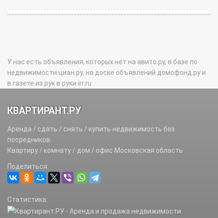
У нас есть объявления, которых нет на авито.ру, в базе по
недвижимости циан.ру, на доске объявлений домофонд.ру и
в газете из рук в руки irr.ru
КВАРТИРАНТ.РУ
Аренда / сдать / снять / купить недвижимость без
посредников.
Квартиру / комнату / дом / офис Московская область
Поделиться:
Статистика: