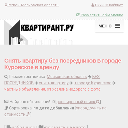
Регион:
Московская область
Личный кабинет
Разместить объявление
МЕНЮ
Снять квартиру без посредников в городе
Куровское в аренду
Параметры поиска:
Московская область
БЕЗ
ПОСРЕДНИКОВ
снять квартиру
в городе Куровское
частные объявления, от хозяина недорого с фото
Найдено объявлений:
0
[
расширенный поиск
]
Сортировка:
по дате добавления
[
упорядочить по
стоимости
]
[
-
избранное
|
-
показать на карте
]