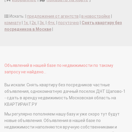
Искать: |
предложения от агентств
|
в новостройке
|
комнату
|
1к.
|
2к.
|
3к.
|
4+к.
|
посуточно
|
Снять квартиру без
посредников в Москве
|
Объявлений в нашей базе по недвижимости по такому
запросу не найдено...
Вы искали: Снять квартиру без посредников частные
объявления, однокомнатную дачный поселок ДНТ Щапово-1
- сдать в аренду недвижимость Московская область на
КВАРТИРАНТ.РУ
Мы регулярно пополняем нашу базу и уже скоро тут будут
новые объявления. Объявления в нашей базе по
недвижимости наполняются вручную собственниками и