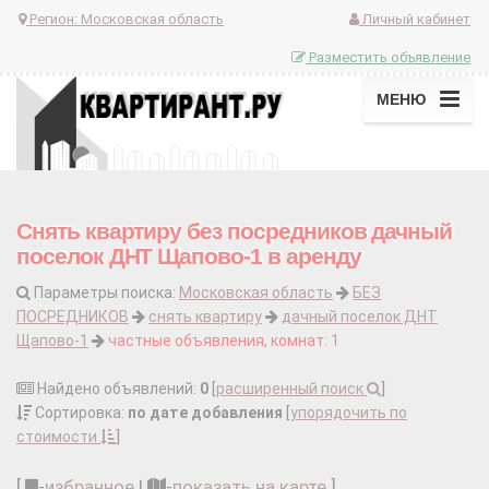
Регион:
Московская область
Личный кабинет
Разместить объявление
МЕНЮ
Снять квартиру без посредников дачный
поселок ДНТ Щапово-1 в аренду
Параметры поиска:
Московская область
БЕЗ
ПОСРЕДНИКОВ
снять квартиру
дачный поселок ДНТ
Щапово-1
частные объявления, комнат: 1
Найдено объявлений:
0
[
расширенный поиск
]
Сортировка:
по дате добавления
[
упорядочить по
стоимости
]
[
-
избранное
|
-
показать на карте
]