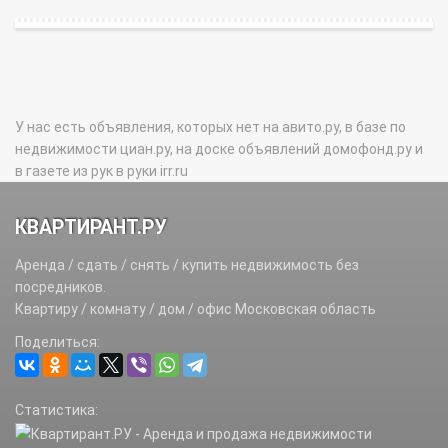
У нас есть объявления, которых нет на авито.ру, в базе по
недвижимости циан.ру, на доске объявлений домофонд.ру и
в газете из рук в руки irr.ru
КВАРТИРАНТ.РУ
Аренда / сдать / снять / купить недвижимость без
посредников.
Квартиру / комнату / дом / офис Московская область
Поделиться:
Статистика: