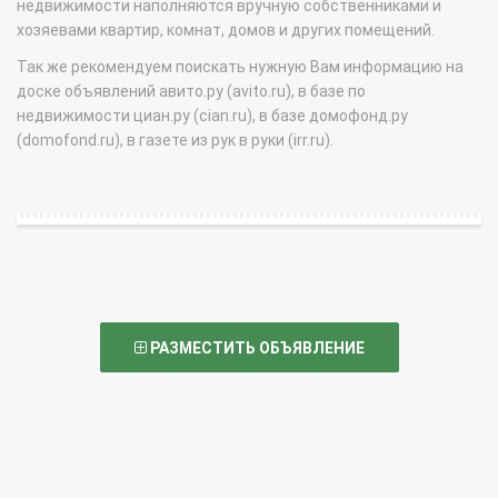
недвижимости наполняются вручную собственниками и
хозяевами квартир, комнат, домов и других помещений.
Так же рекомендуем поискать нужную Вам информацию на
доске объявлений авито.ру (avito.ru), в базе по
недвижимости циан.ру (cian.ru), в базе домофонд.ру
(domofond.ru), в газете из рук в руки (irr.ru).
РАЗМЕСТИТЬ ОБЪЯВЛЕНИЕ