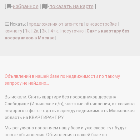
[
-
избранное
|
-
показать на карте
]
Искать: |
предложения от агентств
|
в новостройке
|
комнату
|
1к.
|
2к.
|
3к.
|
4+к.
|
посуточно
|
Снять квартиру без
посредников в Москве
|
Объявлений в нашей базе по недвижимости по такому
запросу не найдено...
Вы искали: Снять квартиру без посредников деревня
Слободище (Ильинское с/п), частные объявления, от хозяина
недорого с фото - сдать в аренду недвижимость Московская
область на КВАРТИРАНТ.РУ
Мы регулярно пополняем нашу базу и уже скоро тут будут
новые объявления. Объявления в нашей базе по