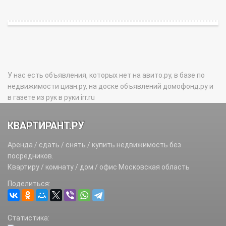
У нас есть объявления, которых нет на авито.ру, в базе по
недвижимости циан.ру, на доске объявлений домофонд.ру и
в газете из рук в руки irr.ru
КВАРТИРАНТ.РУ
Аренда / сдать / снять / купить недвижимость без
посредников.
Квартиру / комнату / дом / офис Московская область
Поделиться:
Статистика: