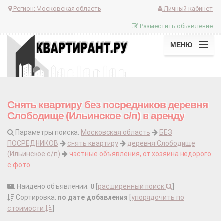
Регион:
Московская область
Личный кабинет
Разместить объявление
МЕНЮ
Снять квартиру без посредников деревня
Слободище (Ильинское с/п) в аренду
Параметры поиска:
Московская область
БЕЗ
ПОСРЕДНИКОВ
снять квартиру
деревня Слободище
(Ильинское с/п)
частные объявления, от хозяина недорого
с фото
Найдено объявлений:
0
[
расширенный поиск
]
Сортировка:
по дате добавления
[
упорядочить по
стоимости
]