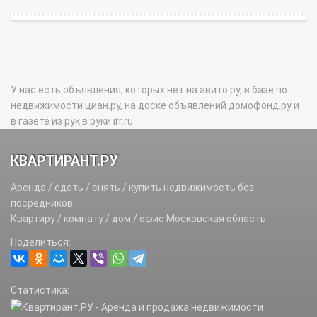
У нас есть объявления, которых нет на авито.ру, в базе по
недвижимости циан.ру, на доске объявлений домофонд.ру и
в газете из рук в руки irr.ru
КВАРТИРАНТ.РУ
Аренда / сдать / снять / купить недвижимость без
посредников.
Квартиру / комнату / дом / офис Московская область
Поделиться:
Статистика: