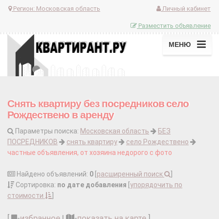
Регион:
Московская область
Личный кабинет
Разместить объявление
МЕНЮ
Снять квартиру без посредников село
Рождествено в аренду
Параметры поиска:
Московская область
БЕЗ
ПОСРЕДНИКОВ
снять квартиру
село Рождествено
частные объявления, от хозяина недорого с фото
Найдено объявлений:
0
[
расширенный поиск
]
Сортировка:
по дате добавления
[
упорядочить по
стоимости
]
[
-
избранное
|
-
показать на карте
]