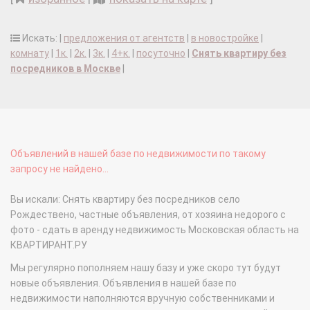
Искать: |
предложения от агентств
|
в новостройке
|
комнату
|
1к.
|
2к.
|
3к.
|
4+к.
|
посуточно
|
Снять квартиру без
посредников в Москве
|
Объявлений в нашей базе по недвижимости по такому
запросу не найдено...
Вы искали: Снять квартиру без посредников село
Рождествено, частные объявления, от хозяина недорого с
фото - сдать в аренду недвижимость Московская область на
КВАРТИРАНТ.РУ
Мы регулярно пополняем нашу базу и уже скоро тут будут
новые объявления. Объявления в нашей базе по
недвижимости наполняются вручную собственниками и