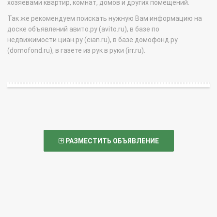
хозяевами квартир, комнат, домов и других помещений.
Так же рекомендуем поискать нужную Вам информацию на
доске объявлений авито.ру (avito.ru), в базе по
недвижимости циан.ру (cian.ru), в базе домофонд.ру
(domofond.ru), в газете из рук в руки (irr.ru).
РАЗМЕСТИТЬ ОБЪЯВЛЕНИЕ