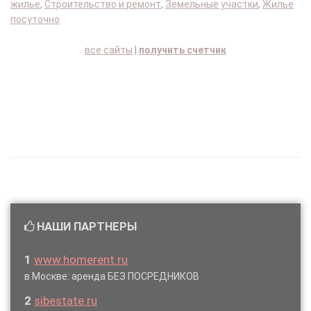
жилье
,
Строительство и ремонт
,
Земельные участки
,
Жилье
посуточно
все сайты
|
получить счетчик
НАШИ ПАРТНЕРЫ
1
www.homerent.ru
в Москве: аренда БЕЗ ПОСРЕДНИКОВ
2
sibestate.ru