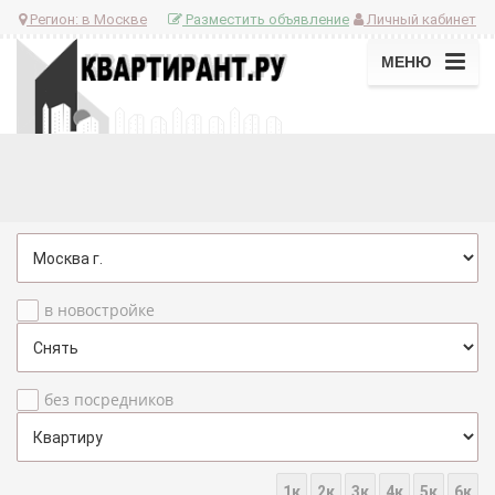
Регион:
в Москве
Разместить объявление
Личный кабинет
МЕНЮ
в новостройке
без посредников
1к
2к
3к
4к
5к
6к