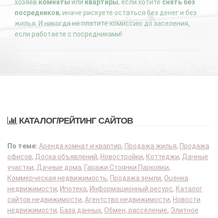
хозяев
комнаты
или
квартиры
, если хотите
снять без
посредников
, иначе рискуете остаться без денег и без
жилья. И никогда не платите комиссию до заселения,
если работаете с посредниками!
КАТАЛОГ/РЕЙТИНГ САЙТОВ
По теме:
Аренда комнат и квартир
,
Продажа жилья
,
Продажа
офисов
,
Доска объявлений
,
Новостройки
,
Коттеджи
,
Дачные
участки
,
Дачные дома
,
Гаражи Стоянки Парковки
,
Коммерческая недвижимость
,
Продажа земли
,
Оценка
недвижимости
,
Ипотека
,
Информационный ресурс
,
Каталог
сайтов недвижимости
,
Агентство недвижимости
,
Новости
недвижимости
,
База данных
,
Обмен, расселение
,
Элитное