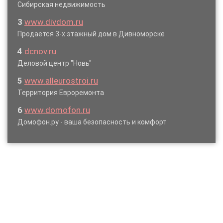
Сибирская недвижимость
3
www.divdom.ru
Продается 3-х этажный дом в Дивноморске
4
dcnov.ru
Деловой центр "Новь"
5
www.alleurostroi.ru
Территория Евроремонта
6
www.domofon.ru
Домофон.ру - ваша безопасность и комфорт