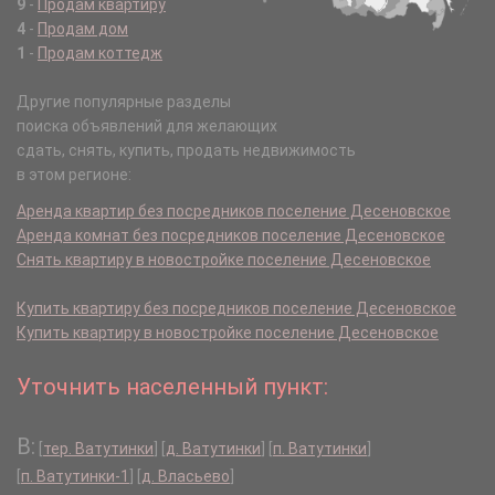
9
-
Продам квартиру
4
-
Продам дом
1
-
Продам коттедж
Другие популярные разделы
поиска объявлений для желающих
сдать, снять, купить, продать недвижимость
в этом регионе:
Аренда квартир без посредников поселение Десеновское
Аренда комнат без посредников поселение Десеновское
Снять квартиру в новостройке поселение Десеновское
Купить квартиру без посредников поселение Десеновское
Купить квартиру в новостройке поселение Десеновское
Уточнить населенный пункт:
В:
[
тер. Ватутинки
]
[
д. Ватутинки
]
[
п. Ватутинки
]
[
п. Ватутинки-1
]
[
д. Власьево
]