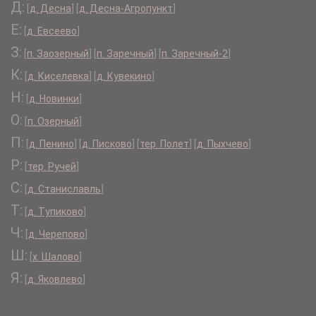
Д:
[
д. Десна
]
[
д. Десна-Агропункт
]
Е:
[
д. Евсеево
]
З:
[
п. Заозерный
]
[
п. Заречный
]
[
п. Заречный-2
]
К:
[
д. Киселевка
]
[
д. Кувекино
]
Н:
[
д. Новинки
]
О:
[
п. Озерный
]
П:
[
д. Пенино
]
[
д. Писково
]
[
тер. Полет
]
[
д. Пыхчево
]
Р:
[
тер. Ручей
]
С:
[
д. Станиславль
]
Т:
[
д. Тупиково
]
Ч:
[
д. Черепово
]
Ш:
[
х. Шалово
]
Я:
[
д. Яковлево
]