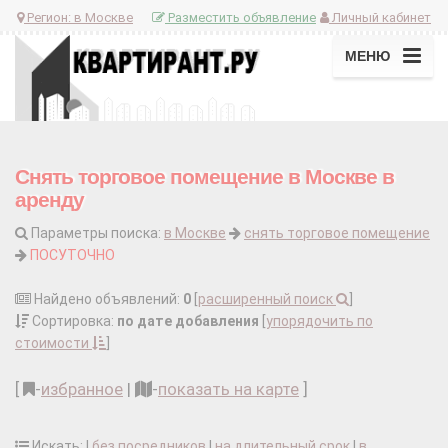
Регион:
в Москве
Разместить объявление
Личный кабинет
МЕНЮ
Снять торговое помещение в Москве в
аренду
Параметры поиска:
в Москве
снять торговое помещение
ПОСУТОЧНО
Найдено объявлений:
0
[
расширенный поиск
]
Сортировка:
по дате добавления
[
упорядочить по
стоимости
]
[
-
избранное
|
-
показать на карте
]
Искать: |
без посредников
|
на длительный срок
|
в