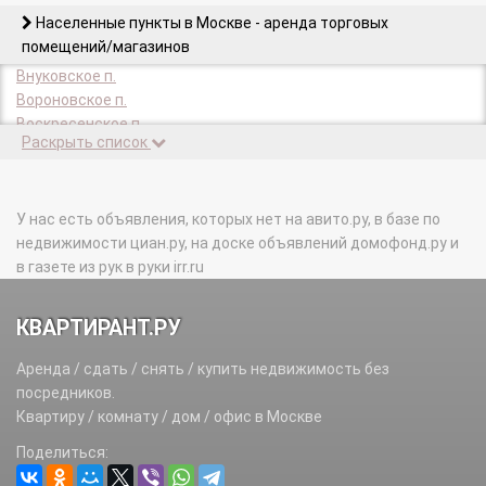
Населенные пункты в Москве - аренда торговых
помещений/магазинов
Внуковское п.
Вороновское п.
Воскресенское п.
Раскрыть список
Десеновское п.
Зеленоград г.
Киевский п.
Кленовское п.
У нас есть объявления, которых нет на авито.ру, в базе по
Кокошкино п.
недвижимости циан.ру, на доске объявлений домофонд.ру и
Краснопахорское п.
в газете из рук в руки irr.ru
Марушкинское п.
Михайлово-Ярцевское п.
КВАРТИРАНТ.РУ
Московский г.
Московский п.
Аренда / сдать / снять / купить недвижимость без
Мосрентген п.
посредников.
Новофедоровское п.
Квартиру / комнату / дом / офис в Москве
Первомайское п.
Поделиться:
Роговское п.
Рязановское п.