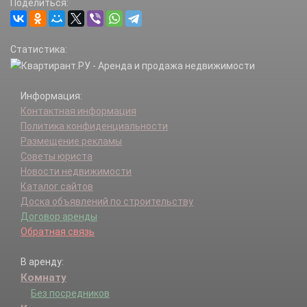
Поделиться:
Лесхоза п.
Маньково д.
Мишутино с.
Статистика:
Напольское д.
Наугольное д.
НИИРП п.
Информация:
Семхоз мкр.
Контактная информация
Смена д.
Политика конфиденциальности
Топорково д.
Размещение рекламы
Тураково д.
Советы юриста
Фролово д.
Новости недвижимости
Хомяково с.
Каталог сайтов
Чарково д.
Доска объявлений по строительству
Договор аренды
Обратная связь
В аренду:
Комнату
Без посредников