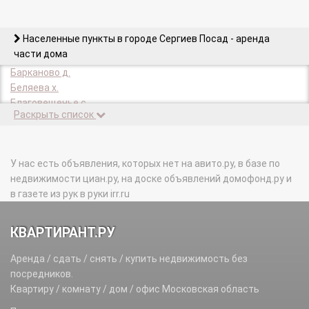
Населенные пункты в городе Сергиев Посад - аренда
части дома
Барканово д.
Беляева х.
Благовещенье с.
Раскрыть список
Бубяково д.
Васильково д.
Воронцово д.
Высоково д.
У нас есть объявления, которых нет на авито.ру, в базе по
Глинково с.
недвижимости циан.ру, на доске объявлений домофонд.ру и
Гольково д.
в газете из рук в руки irr.ru
Деулино с.
Ершовский Луг п.
КВАРТИРАНТ.РУ
Загорские Дали п.
Захарьино д.
Аренда / сдать / снять / купить недвижимость без
Зубачево д.
посредников.
Ивашково д.
Квартиру / комнату / дом / офис Московская область
Крапивино д.