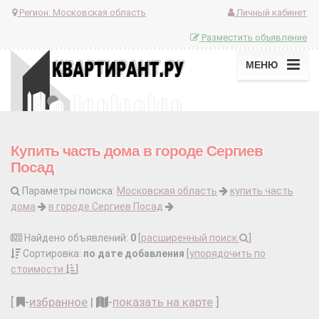
Регион:
Московская область
Личный кабинет
Разместить объявление
МЕНЮ
Купить часть дома в городе Сергиев
Посад
Параметры поиска:
Московская область
купить часть
дома
в городе Сергиев Посад
Найдено объявлений:
0
[
расширенный поиск
]
Сортировка:
по дате добавления
[
упорядочить по
стоимости
]
[
-
избранное
|
-
показать на карте
]