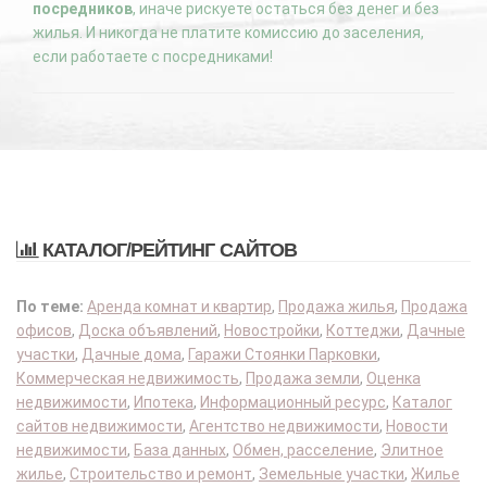
посредников
, иначе рискуете остаться без денег и без
жилья. И никогда не платите комиссию до заселения,
если работаете с посредниками!
КАТАЛОГ/РЕЙТИНГ САЙТОВ
По теме:
Аренда комнат и квартир
,
Продажа жилья
,
Продажа
офисов
,
Доска объявлений
,
Новостройки
,
Коттеджи
,
Дачные
участки
,
Дачные дома
,
Гаражи Стоянки Парковки
,
Коммерческая недвижимость
,
Продажа земли
,
Оценка
недвижимости
,
Ипотека
,
Информационный ресурс
,
Каталог
сайтов недвижимости
,
Агентство недвижимости
,
Новости
недвижимости
,
База данных
,
Обмен, расселение
,
Элитное
жилье
,
Строительство и ремонт
,
Земельные участки
,
Жилье