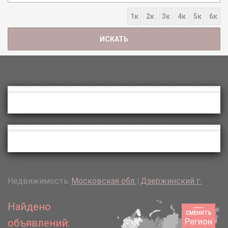
1к
2к
3к
4к
5к
6к
Недвижимость:
Московская обл.
Дзержинский г.
|
Найдено
СМЕНИТЬ
Регион
объявлений: