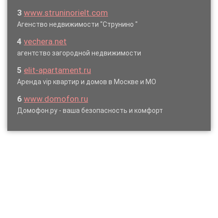
3
www.struninorielt.com
Агенство недвижимости "Струнино "
4
vechera.net
агентство загородной недвижимости
5
elit-apartament.ru
Аренда vip квартир и домов в Москве и МО
6
www.domofon.ru
Домофон.ру - ваша безопасность и комфорт