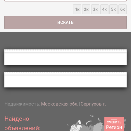
1к
2к
3к
4к
5к
6к
Недвижимость:
Московская обл.
Серпухов г.
|
Найдено
СМЕНИТЬ
Регион
объявлений: