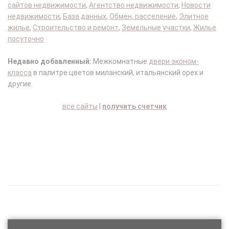
сайтов недвижимости
,
Агентство недвижимости
,
Новости
недвижимости
,
База данных
,
Обмен, расселение
,
Элитное
жилье
,
Строительство и ремонт
,
Земельные участки
,
Жилье
посуточно
Недавно добавленный:
Межкомнатные
двери эконом-
класса
в палитре цветов миланский, итальянский орех и
другие.
все сайты
|
получить счетчик