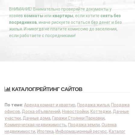
ВНИМАНИЕ! Внимательно проверяйте документы у
хозяев
комнаты
или
квартиры
, если хотите
снять без
посредников
, иначе рискуете остаться без денег и без
жилья. И никогда не платите комиссию до заселения,
если работаете с посредниками!
КАТАЛОГ/РЕЙТИНГ САЙТОВ
По теме:
Аренда комнат и квартир
,
Продажа жилья
,
Продажа
офисов
,
Доска объявлений
,
Новостройки
,
Коттеджи
,
Дачные
участки
,
Дачные дома
,
Гаражи Стоянки Парковки
,
Коммерческая недвижимость
,
Продажа земли
,
Оценка
недвижимости
,
Ипотека
,
Информационный ресурс
,
Каталог